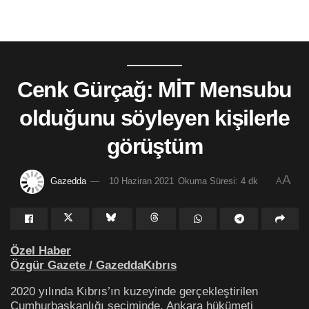
Cenk Gürçağ: MİT Mensubu
olduğunu söyleyen kişilerle
görüştüm
A
Gazedda
10 Haziran 2021
Okuma Süresi: 4 dk
A
Özel Haber
Özgür Gazete / GazeddaKıbrıs
2020 yılında Kıbrıs’ın kuzeyinde gerçekleştirilen
Cumhurbaşkanlığı seçiminde, Ankara hükümeti