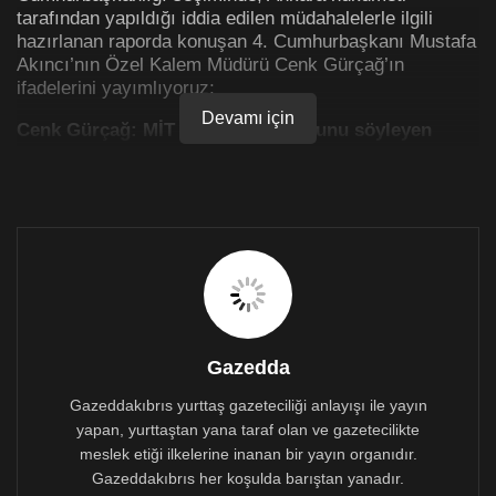
tarafından yapıldığı iddia edilen müdahalelerle ilgili
hazırlanan raporda konuşan 4. Cumhurbaşkanı Mustafa
Akıncı’nın Özel Kalem Müdürü Cenk Gürçağ’ın
ifadelerini yayımlıyoruz;
Devamı için
Cenk Gürçağ: MİT Mensubu olduğunu söyleyen
kişilerle görüştüm
Raporu hazırlayan ekip, dönemin Cumhurbaşkanı
Akıncı’nın Özel Kalem Müdürü Cenk Gürçağ ile 6 Ocak
2021 tarihinde bir görüşme gerçekleştirdi.
Sivil toplum örgütlerinin temsilcileri, hukukçular ve
araştırmacılardan oluşan ‘Raporluyoruz’ grubuna
konuşan Gürçağ, seçimlere bir ay kala kendini MİT
mensubu olarak tanıtan kişilerle yaptığı görüşmenin
Gazedda
detaylarını anlattı.
Gazeddakıbrıs yurttaş gazeteciliği anlayışı ile yayın
Gürçağ yaptığı açıklamada, Eylül ayı başında
yapan, yurttaştan yana taraf olan ve gazetecilikte
Akıncı’nın Cumhurbaşkanlığı için Türkiye tarafından
meslek etiği ilkelerine inanan bir yayın organıdır.
uygun bulunmamasının ardından, 17 Eylül 2020
Gazeddakıbrıs her koşulda barıştan yanadır.
tarihinde Ahmet isimli MİT temsilcisinin kendisini