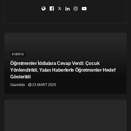
Baysal, demokrasi, çözüm ve barıştan yana tüm güçleri
ve toplumu en geniş demokratik birliği oluşturmaya ve
erken federal çözüm için birlikte mücadeleye çağırdı.
KIBRIS
Öğretmenler İddialara Cevap Verdi: Çocuk
Yönlendirildi, Yalan Haberlerle Öğretmenler Hedef
Gösterildi
Gazedda
23 MART 2025