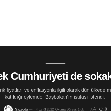
k Cumhuriyeti de soka
ik fiyatları ve enflasyonla ilgili olarak dün ülkede 
katıldığı eylemde, Başbakan’ın istifası istendi.
A
0
Gazedda
4 Eylül 2022
Okuma Süresi: 1 dk
A