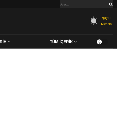
35
°C
Nicosia
RİH
TÜM İÇERİK