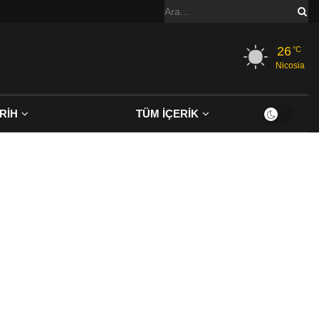
26
°C
Nicosia
RİH
TÜM İÇERİK