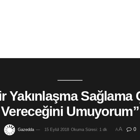
ir Yakınlaşma Sağlama 
Vereceğini Umuyorum”
A
0
Gazedda
15 Eylül 2018
Okuma Süresi: 1 dk
A