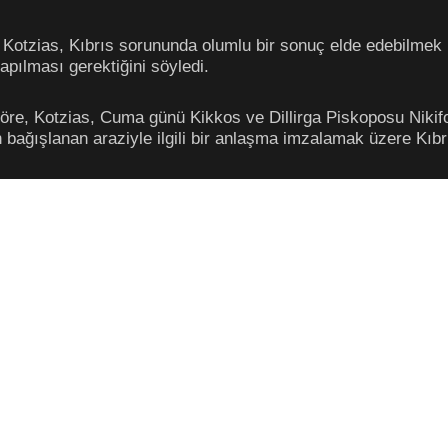
Kotzias, Kıbrıs sorununda olumlu bir sonuç elde edebilmek iç
pılması gerektiğini söyledi.
öre, Kotzias, Cuma günü Kikkos ve Dillirga Piskoposu Nikifo
 bağışlanan araziyle ilgili bir anlaşma imzalamak üzere Kıbrıs