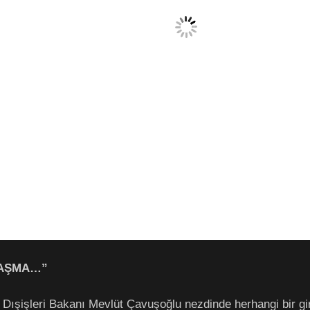
LAŞMA…”
 Dışişleri Bakanı Mevlüt Çavuşoğlu nezdinde herhangi bir gir