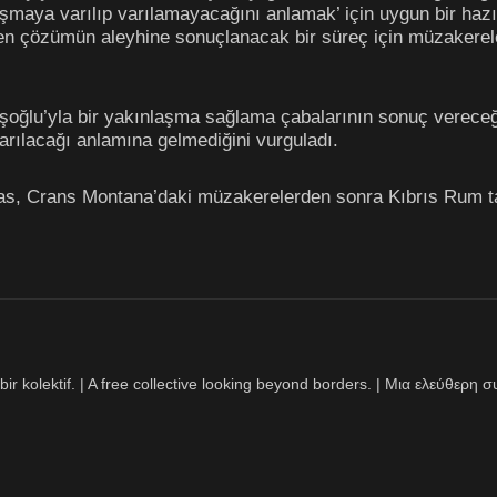
aşmaya varılıp varılamayacağını anlamak’ için uygun bir hazır
n çözümün aleyhine sonuçlanacak bir süreç için müzakereler
uşoğlu’yla bir yakınlaşma sağlama çabalarının sonuç verec
rılacağı anlamına gelmediğini vurguladı.
ias, Crans Montana’daki müzakerelerden sonra Kıbrıs Rum ta
bir kolektif. | A free collective looking beyond borders. | Μια ελεύθερ