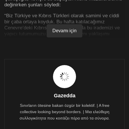
değinirken şunları söyledi:
“Biz Türkiye ve Kıbrıs Türkleri olarak samimi ve ciddi
bir çaba ortaya koyduk. Bu hafta katılacağımız
Cenevre’deki Kıbrıs konferansında da bu irademizi ve
Devamı için
yapıcı tutumumuzu sürdüreceğiz. Aynı yaklaşımı
elbette diğer taraflardan da bekliyoruz. Bugün dünyanın
birçok yerinde kan dökülmeye devam ederken Kıbrıs’ta
huzurun hakim olmasının nedeniyse Türkiye’nin
sağladığı garantidir. Bu garantiden vazgeçilemez.
Cenevre’den hangi sonuç çıkarsa çıksın biz Kıbrıs
Türkü’nü sahipsiz bırakmayacak kudrete ve iradeye
sahibiz. Bundan kimsenin şüphesi olmasın.”
Gazedda
Sınırların ötesine bakan özgür bir kolektif. | A free
collective looking beyond borders. | Μια ελεύθερη
συλλογικότητα που κοιτάζει πέρα από τα σύνορα.