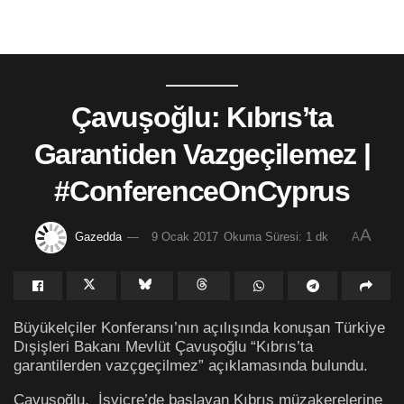
Çavuşoğlu: Kıbrıs’ta
Garantiden Vazgeçilemez |
#ConferenceOnCyprus
A
Gazedda
9 Ocak 2017
Okuma Süresi: 1 dk
A
Büyükelçiler Konferansı’nın açılışında konuşan Türkiye
Dışişleri Bakanı Mevlüt Çavuşoğlu “Kıbrıs’ta
garantilerden vazçgeçilmez” açıklamasında bulundu.
Çavuşoğlu, İsviçre’de başlayan Kıbrıs müzakerelerine