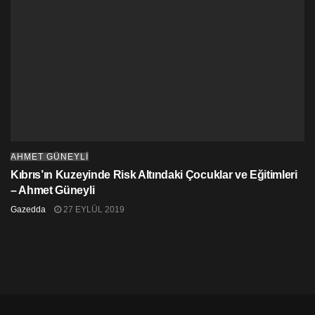
AHMET GÜNEYLI
Kıbrıs’ın Kuzeyinde Risk Altındaki Çocuklar ve Eğitimleri
– Ahmet Güneyli
Gazedda
27 EYLÜL 2019