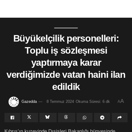
Büyükelçilik personelleri:
Toplu iş sözleşmesi
yaptırmaya karar
verdiğimizde vatan haini ilan
edildik
A
Gazedda
8 Temmuz 2024
Okuma Süresi: 6 dk
A
Kıbrıs’ın kuzeyinde Dışişleri Bakanlığı bünyesinde