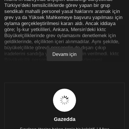
Türkiye’deki temsilciliklerde görev yapan bir grup
sendikalı mahalli personel yasal haklarını aramak için
grev ya da Yüksek Mahkemeye başvuru yapılması için
oylama gerçekleştirilmesi kararı aldı. Ancak iddiaya
göre; İş-kur yetkilileri, Ankara, Mersin’deki kktc
Büyükelçiliklerinde grev oylamasını denetlemek için
geldiklerinde, elçilikten içeri alınmadılar. Aynı şekilde,
büyükelçilikte görevli personelin de dışarı çıkıp
iradelerini sandığa yansıtmalarına izin verilmedi. kktc
Devamı için
Büyükelçilik personelleri “Toplu iş sözleşmesi
yaptırmaya karar verdiğimizde vatan haini ilan edildik”
dedi.
Dışişleri Bakanlığı bünyesinde Türkiye’deki
temsilciliklerde görev yapan bir grup mahalli personel,
2024 yılının Ocak ayında Türkiye Ticaret Eğitim, Büro
ve Güzel Sanatlar İşçileri Sendikası’na (TEZ-KOOP İş)
üye olarak yasal haklarını aramaya başladı. Ancak,
sendikanın görüşme taleplerinin yanıtsız kalması ve
çalışanların taleplerinin göz ardı edilmesi üzerine,
Gazedda
personel 3 Temmuz 2024 Çarşamba günü grev
Sınırların ötesine bakan özgür bir kolektif. | A free