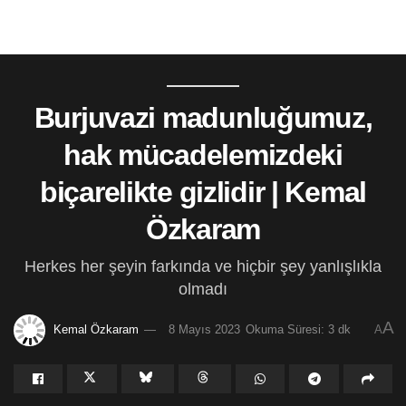
Burjuvazi madunluğumuz,
hak mücadelemizdeki
biçarelikte gizlidir | Kemal
Özkaram
Herkes her şeyin farkında ve hiçbir şey yanlışlıkla
olmadı
A
Kemal Özkaram
8 Mayıs 2023
Okuma Süresi: 3 dk
A