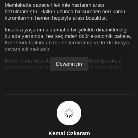
Memlekette sadece Hekimle hastanın arası
bozulmamıştır. Halkın uzunca bir süreden beri kamu
kurumlarının hemen hepsiyle arası bozuktur.
İnsanca yaşamın sistematik bir şekilde dinamitlendiği
bu ada yarısında, her seçimden öbür ekonomik pakete,
Kıbrıstürk toplumu birbirine kırdırılmış ve kırdırılmaya
devam edilmektedir.
İktidar olma hesaplarıyla gerçekleştirilen liyakatsiz
Devamı için
atamalar/işe alımlar, kurumlara gerekli yatırımların
yapılmaması, orantısız nüfus taşınması, vatandaşlık
dağıtılması ve bazı kasıtlı uygulamaların bir neticesi
olarak Kamu kurumları ile halk birbiriyle
kutuplaştırılıyor.
Bu konuda zihinler bayağı bir bulanık dostlarım.
Yıllardır süren ve Kamu kurumları içerisindeki erozyona
neden olan Türkiye-Düzen Partilerinin dayatmalarını
sorgulamak yerine kurumları topyekün itham ediyoruz.
Kemal Özkaram