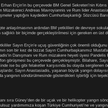
 Erhan Erçin’in bu çerçevede BM Genel Sekreteri’nin Kıbrı
Rum Müzakereci Andreas Mavroyiannis ve Rum lider Anastas
üşmeler yaptığını kaydeden Cumhurbaşkanlığı Sözcüsü Barış 
ipte anlaşılmasının ardından BM yetkilileri de devreye sokular
n sağlıklı bir biçimde gerçekleştirilmesi için gereken en üst d
ililer Sayın Erçin’e uçuş güvenliğinin çok önemli olduğunu 
rının son bir kez de bizzat Sayın Cumhurbaşkanımız Mustafa 
iadis’in Danışmanı ve Rum müzakere heyeti üyesi Pandelis P
efon görüşmesi bu çerçevede gerçekleşmiştir. Bilahare, Say
de ise bu gibi felaketler karşısında bu olayda sergilenen örn
şlardır. Sayın Anastasiadis, yaşanan büyük yangın dolayısıyl
yangının söndürülmesinde gösterdikleri işbirliği için teşekk
yanı sıra Güney’den de bir uçak ve bir helikopter yangın sönd
oşulsuz yardımımıza koşan Türkiye Cumhuriyeti’ne ve yangın