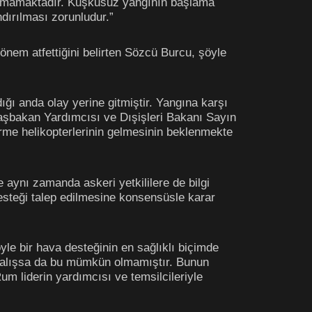
i olamamaktadır. Kuşkusuz yangının başlama
dırılması zorunludur.”
em atfettiğini belirten Sözcü Burcu, şöyle
ğı anda olay yerine gitmiştir. Yangına karşı
 Başbakan Yardımcısı ve Dışişleri Bakanı Sayın
me helikopterlerinin gelmesinin beklenmekte
 aynı zamanda askeri yetkililere de bilgi
steği talep edilmesine konsensüsle karar
le bir hava desteğinin en sağlıklı biçimde
çalışsa da bu mümkün olmamıştır. Bunun
m liderin yardımcısı ve temsilcileriyle