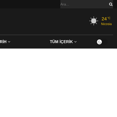
24
°C
Nicosia
RİH
TÜM İÇERİK