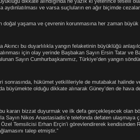
 büyüklüğü dikkate alındığında ne yazık ki yeterince tesell
la aydınlatılması ve varsa suçluların en ağır biçimde cezalan
 doğal yaşama ve çevrenin korunmasına her zaman büyük ön
ıncı bu duyarlılıkla yangın felaketinin büyüklüğü anlaşıldı
de alınması için olay yerinde Başbakan Sayın Ersin Tatar ve
 bulunan Sayın Cumhurbaşkanımız, Türkiye’den yangın söndür
 sonrasında, hükümet yetkilileriyle de mutabakat halinde ve
 da büyümekte olduğu dikkate alınarak Güney’den de hava de
 kararı bizzat duyurmak ve ilk defa gerçekleşecek olan böy
a Sayın Nikos Anastasiadis’e telefonda defaten ulaşmaya 
el Temsilcisi Erhan Erçin’i görevlendirerek kendisinden Ru
ğlamasını talep etmiştir.”