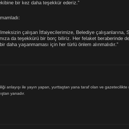
kibine bir kez daha teşekkür ederiz.”
amamladı:
eksizin çalışan İtfaiyecilerimize, Belediye çalışanlarına, S
mıza da teşekkürü bir borç biliriz. Her felaket beraberinde d
n bir daha yaşanmaması için her türlü önlem alınmalıdır.”
ği anlayışı ile yayın yapan, yurttaştan yana taraf olan ve gazetecilikte m
ıştan yanadır.