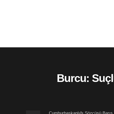
Burcu: Suçlu
Cumhurbaşkanlığı Sözcüsü Barış B