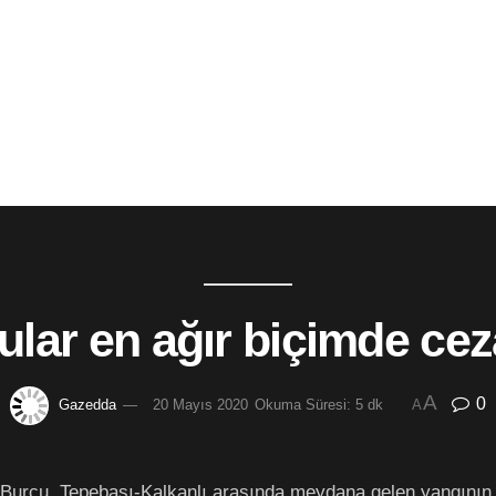
lar en ağır biçimde cez
A
0
Gazedda
20 Mayıs 2020
Okuma Süresi: 5 dk
A
urcu, Tepebaşı-Kalkanlı arasında meydana gelen yangının b