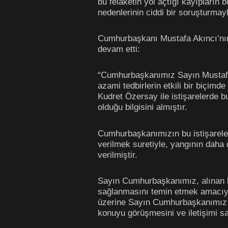
bu felaketin yol açtığı kayıpların
nedenlerinin ciddi bir soruşturmay
Cumhurbaşkanı Mustafa Akıncı’nın
devam etti:
“Cumhurbaşkanımız Sayın Mustafa Ak
azami tedbirlerin etkili bir biçim
Kudret Özersay ile istişarelerde
olduğu bilgisini almıştır.
Cumhurbaşkanımızın bu istişareleri
verilmek suretiyle, yangının daha
verilmiştir.
Sayın Cumhurbaşkanımız, alınan bu
sağlanmasını temin etmek amacıyl
üzerine Sayın Cumhurbaşkanımız Öz
konuyu görüşmesini ve iletişimi sa