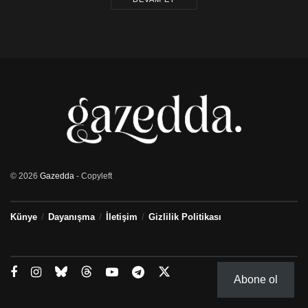
http://mhahaber.com/zorlu-tore-ulucay-surekli-sarhos-
geziyor/
Gazeddakıbrıs
© 2026
Gazedda
- Copyleft
Künye
Dayanışma
İletişim
Gizlilik Politikası
Abone ol