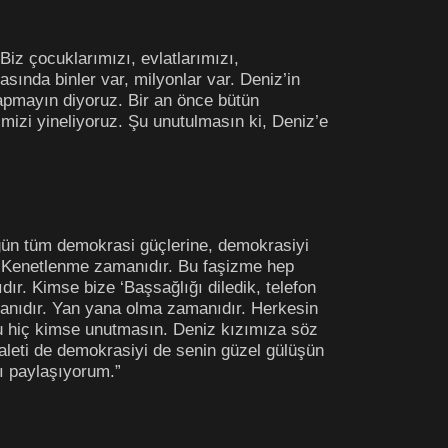
z çocuklarımızı, evlatlarımızı,
sında binler var, milyonlar var. Deniz’in
, yapmayın diyoruz. Bir an önce bütün
mizi yineliyoruz. Şu unutulmasın ki, Deniz’e
ugün tüm demokrasi güçlerine, demokrasiyi
r. Kenetlenme zamanıdır. Bu faşizme hep
r. Kimse bize ‘Başsağlığı diledik, telefon
manıdır. Yan yana olma zamanıdır. Herkesin
u hiç kimse unutmasın. Deniz kızımıza söz
aleti de demokrasiyi de senin güzel gülüşün
ı paylaşıyorum.”