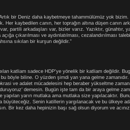
Artık bir Deniz daha kaybetmeye tahammülümüz yok bizim. Bi
. Her kaybedilen canın, her toprağın altına düşen canın arka
 var, partili arkadaşları var, bizler varız. Yazıktır, günahtır
açığa çıkarılması ve aydınlatılması, cezalandırılması talebi
sına sıkılan bir kurşun değildir.”
apılan katliam sadece HDP’ye yönelik bir katliam değildir. B
, bu böyle biline. O yüzden şimdi yan yana gelme zamanıdı
krasi ve adalet mücadelesini hep beraber yükseltme zamanıdı
da duruyoruz’ demesin. Bugün işte tam da bir araya gelme za
e yapılan yarın mutlaka ama mutlaka size yapılacaktır. Bun
 büyüteceğiz. Senin katillerin yargılanacak ve bu ülkeye ad
ın. Bir kez daha hepinizin başı sağ olsun diyorum ve acınız