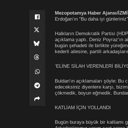
Mezopotamya Haber Ajansı/İZM
Erdoğan’ın “Bu daha iyi günleriniz”
Halkların Demokratik Partisi (HDP)
açıklama yaptı. Deniz Poyraz’ın a
bugün şehadeti ile birlikte yüreği
kederli ailesine, partili arkadaşl
‘ELİNE SİLAH VERENLERİ BİLİY
Buldan’ın açıklamaları şöyle: Bu ci
edeceksiniz diyenlere karşı, bizi
çökmedik, boyun eğmedik. Bundan
KATLİAM İÇİN YOLLANDI
Bugün buraya büyük bir katliamı g