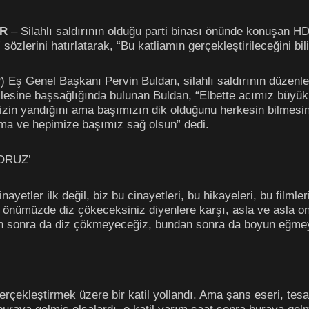
İR
– Silahlı saldırının olduğu parti binası önünde konuşan 
 sözlerini hatırlatarak, “Bu katliamın gerçekleştirileceğini b
 Eş Genel Başkanı Pervin Buldan, silahlı saldırının düzenlen
ilesine başsağlığında bulunan Buldan, “Elbette acımız büyük
mizin yandığını ama başımızın dik olduğunu herkesin bilmesini
arıma ve hepimize başımız sağ olsun” dedi.
ORUZ’
nayetler ilk değil, biz bu cinayetleri, bu hikayeleri, bu filml
m önümüzde diz çökeceksiniz diyenlere karşı, asla ve asla o
 sonra da diz çökmeyeceğiz, bundan sonra da boyun eğme
erçekleştirmek üzere bir katil yollandı. Ama şans eseri, tes