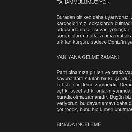
TAHAMMÜLÜMÜZ YOK
Buradan bir kez daha uyarıyoruz: 
kardeşlerimizi sokaklarda bulmadık
arkasında da ailesi var, yoldaşları
sorumluların mutlaka ama mutlaka 
sıkılan kurşun, sadece Deniz’in şah
YAN YANA GELME ZAMANI
Parti binamıza girilen ve orada y
savunanlara sıkılan bir kurşundur
birlikte dur deme zamanıdır. Demo
açtık, tweet attık, onların yanın
burada olma zamanıdır. Bugün biz
veriyoruz, bu dayanışmayı daha da
getirecek, bunu hiç kimse unutmas
BİNADA İNCELEME