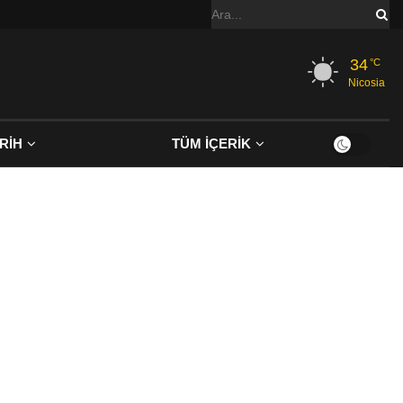
34
°C
Nicosia
RİH
TÜM İÇERİK