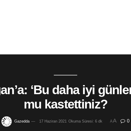
n’a: ‘Bu daha iyi günler
mu kastettiniz?
A
0
Gazedda
17 Haziran 2021
Okuma Süresi: 6 dk
A