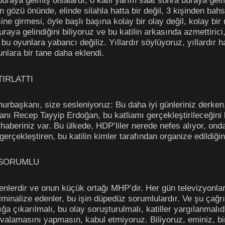
uraya gelmiş olsalardı, o katil yarım saat sonra buraya gelm
n gözü önünde, elinde silahla hatta bir değil, 3 kişinden bahs
e girmesi, öyle başlı başına kolay bir olay değil, kolay bir 
aya gelindiğini biliyoruz ve bu katilin arkasında azmettirici,
 bu oyunlara yabancı değiliz. Yıllardır söylüyoruz, yıllardır 
bunlara bir tane daha eklendi.
IRLATTI
hurbaşkanı, size sesleniyoruz: Bu daha iyi günleriniz derke
nı Recep Tayyip Erdoğan, bu katliamı gerçekleştirileceğini 
haberiniz var. Bu ülkede, HDP’liler nerede nefes alıyor, ond
m gerçekleştiren, bu katilin kimler tarafından organize edildiğ
 SORUMLU
enlerdir ve onun küçük ortağı MHP’dir. Her gün televizyonlar
minalize edenler, bu işin düpedüz sorumlulardır. Ve şu çağr
ğa çıkarılmalı, bu olay soruşturulmalı, katiller yargılanmalıd
zırvalamasını yapmasın, kabul etmiyoruz. Biliyoruz, eminiz, bi