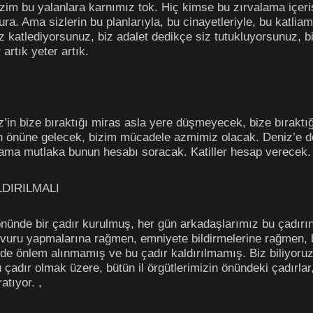
 bizim bu yalanlara karnımız tok. Hiç kimse bu zırvalama içer
ura. Ama sizlerin bu planlarıyla, bu cinayetleriyle, bu katli
z katlediyorsunuz, biz adalet dedikçe siz tutukluyorsunuz, b
artık yeter artık.
z’in bize bıraktığı miras asla yere düşmeyecek, bize bırakt
 önüne gelecek, bizim mücadele azmimiz olacak. Deniz’e de 
 ama mutlaka bunun hesabı soracak. Katiller hesap verecek.
DIRILMALI
n önünde bir çadır kurulmuş, her gün arkadaşlarımız bu çadı
şvuru yapmalarına rağmen, emniyete bildirmelerine rağmen, b
de önlem alınmamış ve bu çadır kaldırılmamış. Biz biliyoruz
 çadır olmak üzere, bütün il örgütlerimizin önündeki çadırlar, 
tıyor. ,