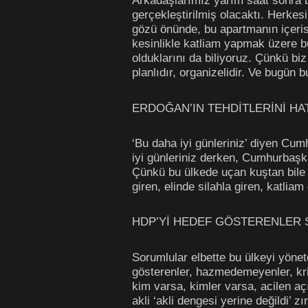
Arkadaşlarımız yarım saat sonra b
gerçekleştirilmiş olacaktı. Herkesi
gözü önünde, bu apartmanın içerisin
kesinlikle katliam yapmak üzere bur
olduklarını da biliyoruz. Çünkü biz
planlıdır, organizelidir. Ve bugün 
ERDOĞAN’IN TEHDİTLERİNİ HAT
‘Bu daha iyi günleriniz’ diyen Cum
iyi günleriniz derken, Cumhurbaşka
Çünkü bu ülkede uçan kuştan bile 
giren, elinde silahla giren, katlia
HDP’Yİ HEDEF GÖSTERENLER
Sorumlular elbette bu ülkeyi yönet
gösterenler, hazmedemeyenler, kri
kim varsa, kimler varsa, acilen açı
akli ‘akli dengesi yerine değildi’ 