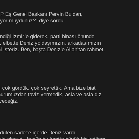
HDP Eş Genel Başkanı Pervin Buldan,
iliyor muydunuz?” diye sordu.
diği İzmir’e giderek, parti binası önünde
, elbette Deniz yoldaşımızın, arkadaşımızın
 isteriz. Ben, başta Deniz’e Allah’tan rahmet,
eri çok gördük, çok seyrettik. Ama bize biat
nurumuzdan taviz vermedik, asla ve asla diz
yeceğiz.
adüfen sadece içerde Deniz vardı.