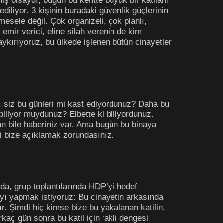
iş olsaydı, bugün bu kentte büyük bir katliam
ediliyor. 3 kişinin buradaki güvenlik güçlerinin
mesele değil. Çok organizeli, çok planlı,
 emir verici, eline silah verenin de kim
haykırıyoruz, bu ülkede işlenen bütün cinayetler
n, siz bu günleri mi kast ediyordunuz? Daha bu
biliyor muydunuz? Elbette ki biliyordunuz.
an bile haberiniz var. Ama bugün bu binaya
ini bize açıklamak zorundasınız.
da, grup toplantılarında HDP’yi hedef
ıyı yapmak istiyoruz: Bu cinayetin arkasında
ır. Şimdi hiç kimse bize bu yakalanan katilin,
rkaç gün sonra bu katil için ‘akli dengesi