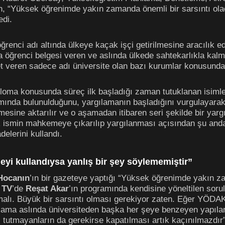
n, “Yüksek öğrenimde yakın zamanda önemli bir sarsıntı olaca
edi.
renci adı altında ülkeye kaçak işçi getirilmesine aracılık e
a öğrenci belgesi veren ve aslında ülkede sahtekarlıkla kal
 veren sadece adı üniversite olan bazı kurumlar konusunda ac
loma konusunda süreç ilk başladığı zaman tutuklanan isiml
amında bulunulduğunu, yargılamanın başladığını vurgulayarak
sine aktarılır ve o aşamadan itibaren seri şekilde bir yarg
çok ismin mahkemeye çıkarılıp yargılanması açısından şu an
elerini kullandı.
yi kullandıysa yanlış bir şey söylememiştir”
 Hocanın
’ın bir gazeteye yaptığı “Yüksek öğrenimde yakın za
 TV
’de
Reşat Akar
’ın programında kendisine yöneltilen sorul
malı. Büyük bir sarsıntı olması gerekiyor zaten. Eğer YÖDAK
 ama aslında üniversiteden başka her şeye benzeyen yapıların
ri tutmayanların da gerekirse kapatılması artık kaçınılmazdır”