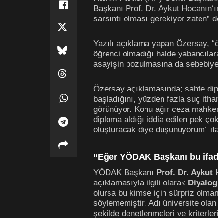
Başkanı Prof. Dr. Aykut Hocanın‘ı
sarsıntı olması gerekiyor zaten” d
Yazılı açıklama yapan Özersay, “öğ
öğrenci olmadığı halde yabancılar
asayişin bozulmasına da sebebiyet
Özersay açıklamasında; sahte dip
başladığını, yüzden fazla suç ith
görünüyor. Konu ağır ceza mahkeme
diploma aldığı iddia edilen pek 
oluşturacak diye düşünüyorum” ifad
“Eğer YÖDAK Başkanı bu ifade
YÖDAK Başkanı
Prof. Dr. Aykut
açıklamasıyla ilgili olarak
Diyalog
olursa bu kimse için sürpriz olma
söylememiştir. Adı üniversite olan
şekilde denetlenmeleri ve kriterle