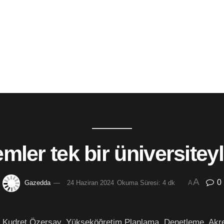
mler tek bir üniversiteyle
A
0
Gazedda
24 Haziran 2024
Okuma Süresi: 4 dk
A
nı Kudret Özersay, Yükseköğretim Planlama, Denetleme, Ak