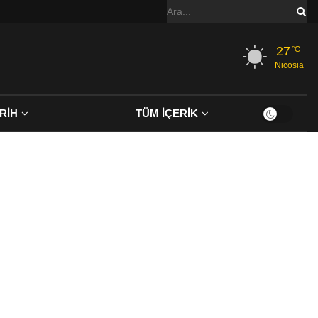
27
°C
Nicosia
RİH
TÜM İÇERİK