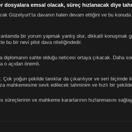
ğer dosyalara emsal olacak, süreç hızlanacak diye t
larak Güzelyurt’ta davanın halen devam ettiğini ve bu konuda 
lamda bir yorum yapmak yanlış olur, dikkatli konuşmak gerek
e bu bir nevi pilot dava niteliğindedir.
a diplomanın sahte olduğu neticesi ortaya çıkacak. Daha son
va o açıdan önemli.
 Çok yoğun şekilde tanıklar da çıkarılıyor ve seri biçimde ile
za mahkemesine sevk edilecek tahminim ve hızlı bir şekilde
lis süreçlerinin ve mahkeme kararlarının hızlanmasını sağla