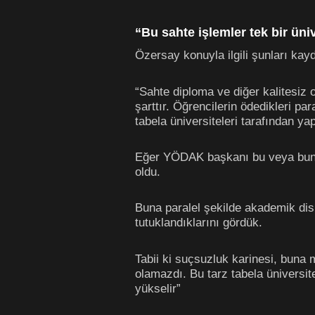
“Bu sahte işlemler tek bir üniv
Özersay konuyla ilgili şunları kayd
“Sahte diploma ve diğer kalitesiz o
şarttır. Öğrencilerin ödedikleri p
tabela üniversiteleri tarafından yap
Eğer YÖDAK başkanı bu veya buna b
oldu.
Buna paralel şekilde akademik di
tutuklandıklarını gördük.
Tabii ki suçsuzluk karinesi, bun
olamazdı. Bu tarz tabela üniversi
yükselir”