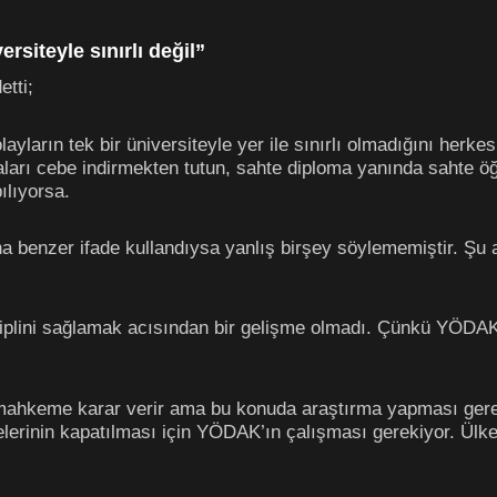
ersiteyle sınırlı değil”
etti;
layların tek bir üniversiteyle yer ile sınırlı olmadığını herk
araları cebe indirmekten tutun, sahte diploma yanında sahte öğ
ılıyorsa.
enzer ifade kullandıysa yanlış birşey söylememiştir. Şu a
siplini sağlamak acısından bir gelişme olmadı. Çünkü YÖDAK
a mahkeme karar verir ama bu konuda araştırma yapması gere
telerinin kapatılması için YÖDAK’ın çalışması gerekiyor. Ül