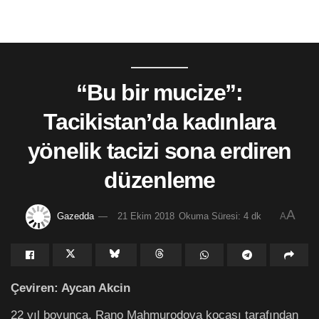
“Bu bir mucize”:
Tacikistan’da kadınlara
yönelik tacizi sona erdiren
düzenleme
A
Gazedda
21 Ekim 2018
Okuma Süresi: 4 dk
A
Çeviren: Aycan Akcin
22 yıl boyunca, Rano Mahmurodova kocası tarafından