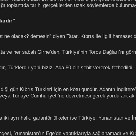
ığı toplantıda tarihi gerçeklerden uzak söylemlerde bulunma
lardır”
et ne olacak? demesin” diyen Tatar, Kıbrıs ile ilgili hamaset 
ta ve her sabah Girne’den, Türkiye’nin Toros Dağları’nı gö
r, Türklerdir yani biziz. Ada 80 bin şehit vererek fethedild
iği gün Kıbrıs Türkleri için en kötü gündür. Adanın İngilter
 veya Türkiye Cumhuriyeti’ne devretmesi gerekiyordu ancak İn
a iki ayrı halk, garantör ülkeler ise Türkiye, Yunanistan ve İng
esi, Yunanistan’ın Ege’de yaptıklarıyla sağlanamadı ve Kıb