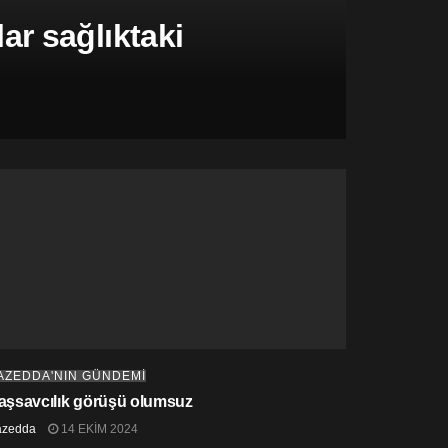
r sağlıktaki
AZEDDA'NIN GÜNDEMİ
aşsavcılık görüşü olumsuz
azedda
14 EKIM 2024