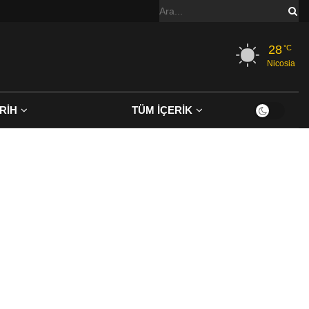
28
°C
Nicosia
RİH
TÜM İÇERİK