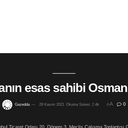
nın esas sahibi Osmanl
A
0
Gazedda
28 Kasım 2021
Okuma Süresi: 2 dk
A
bul Ticaret Odası 20. Dönem 3. Meclis Çalışma Toplantısı G