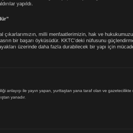
dırılar yapıldı.
dür”
ulusal çıkarlarımızın, milli menfaatlerimizin, hak ve hukukum
rın bir başarı öyküsüdür. KKTC’deki nüfusunu güçlendirmek
akları üzerinde daha fazla durabilecek bir yapı için mücad
ği anlayışı ile yayın yapan, yurttaştan yana taraf olan ve gazetecilikte m
ıştan yanadır.