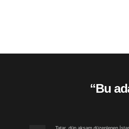
“Bu ada
Tatar, dün akşam düzenlenen İstan