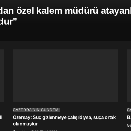
an özel kalem müdürü atayanla
dur”
GAZEDDA'NIN GÜNDEMİ
G
i
Özersay: Suç gizlenmeye çalışıldıysa, suça ortak
B
olunmuştur
G