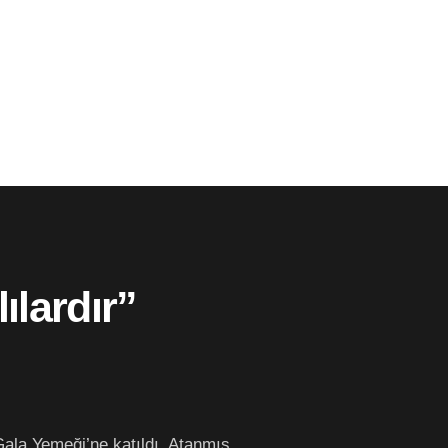
ılardır”
ala Yemeği’ne katıldı. Atanmış