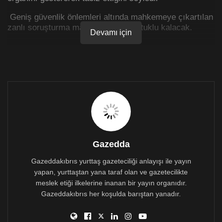
Geniş güvenlik önlemleri altında mahkemeye çıkartılan
zanlı soruşturma maksatlı üç gün tutuklu kalacak.
Devamı için
Gazedda
Gazeddakıbrıs yurttaş gazeteciliği anlayışı ile yayın
yapan, yurttaştan yana taraf olan ve gazetecilikte
meslek etiği ilkelerine inanan bir yayın organıdır.
Gazeddakıbrıs her koşulda barıştan yanadır.