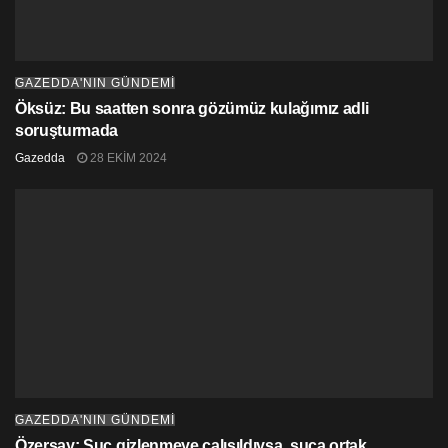
GAZEDDA'NIN GÜNDEMİ
Öksüz: Bu saatten sonra gözümüz kulağımız adli
soruşturmada
Gazedda
28 EKIM 2024
GAZEDDA'NIN GÜNDEMİ
Özersay: Suç gizlenmeye çalışıldıysa, suça ortak