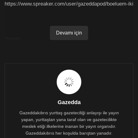
https://www.spreaker.com/user/gazeddapod/boeluem-iki
Devamı için
Spotify
https://open.spotify.com/episode/737qfSqRgNPTg3GsF
x1qbE?si=GdWqgNM-Sna96kbRc27SaA
Gazedda
Gazeddakıbrıs yurttaş gazeteciliği anlayışı ile yayın
yapan, yurttaştan yana taraf olan ve gazetecilikte
meslek etiği ilkelerine inanan bir yayın organıdır.
Gazeddakıbrıs her koşulda barıştan yanadır.