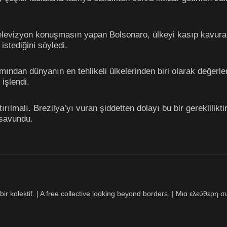
televizyon konuşmasın yapan Bolsonaro, ülkeyi kasıp kavura
istediğini söyledi.
mından dünyanın en tehlikeli ülkelerinden biri olarak değerlend
işlendi.
ırılmalı. Brezilya’yı vuran şiddetten dolayı bu bir gereklilikt
 savundu.
bir kolektif. | A free collective looking beyond borders. | Μια ελεύθερ