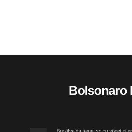
Bolsonaro h
Brezilya’da temel solcu yöneticiler,