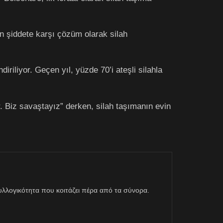
n şiddete karşı çözüm olarak silah
iriliyor. Geçen yıl, yüzde 70’i ateşli silahla
ir. Biz savaştayız” derken, silah taşımanın evin
η συλλογικότητα που κοιτάζει πέρα από τα σύνορα.