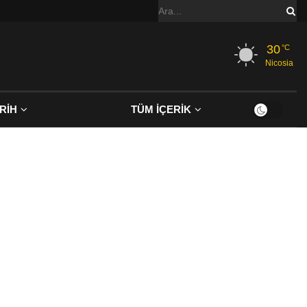
30
°C
Nicosia
RİH
TÜM İÇERİK