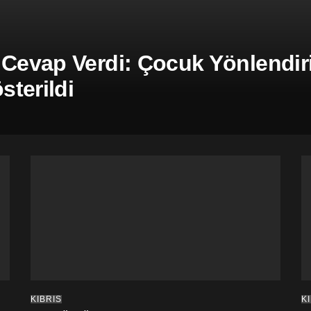
 Cevap Verdi: Çocuk Yönlendiril
terildi
KIBRIS
K