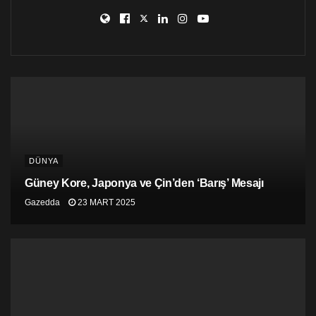
kontrolünde olan bölgelere gönderildiği bildirildi. BM’ye
göre depremden etkilenen bölgelerde en acil ihtiyaç
çadır.
DÜNYA
Güney Kore, Japonya ve Çin’den ‘Barış’ Mesajı
Gazedda
23 MART 2025