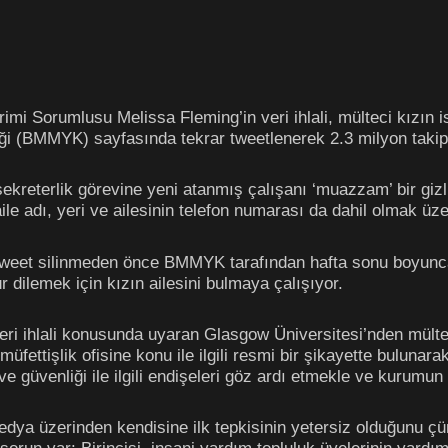
irimi Sorumlusu Melissa Fleming’in veri ihlali, mülteci kızın
iği (BMMYK) sayfasında tekrar tweetlenerek 2.3 milyon tak
sekreterlik görevine yeni atanmış çalışanı ‘muazzam’ bir gizlil
aile adı, yeri ve ailesinin telefon numarası da dahil olmak üze
tweet silinmeden önce BMMYK tarafından hafta sonu boyunca 
 dilemek için kızın ailesini bulmaya çalışıyor.
 veri ihlali konusunda uyaran Glasgow Üniversitesi’nden mült
ttişlik ofisine konu ile ilgili resmi bir şikayette bulunar
e güvenliği ile ilgili endişeleri göz ardı etmekle ve kurumun 
dya üzerinden kendisine ilk tepkisinin yetersiz olduğunu çü