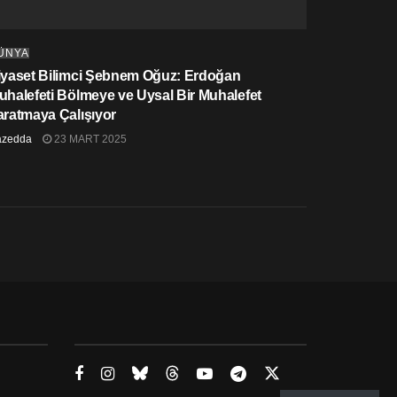
ÜNYA
iyaset Bilimci Şebnem Oğuz: Erdoğan
uhalefeti Bölmeye ve Uysal Bir Muhalefet
aratmaya Çalışıyor
azedda
23 MART 2025