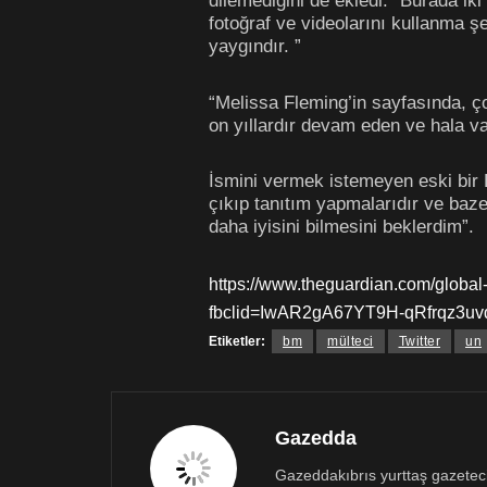
dilemediğini de ekledi. “Burada iki 
fotoğraf ve videolarını kullanma ş
yaygındır. ”
“Melissa Fleming’in sayfasında, ço
on yıllardır devam eden ve hala val
İsmini vermek istemeyen eski bir 
çıkıp tanıtım yapmalarıdır ve baze
daha iyisini bilmesini beklerdim”.
https://www.theguardian.com/global
fbclid=IwAR2gA67YT9H-qRfrqz3u
Etiketler:
bm
mülteci
Twitter
un
Gazedda
Gazeddakıbrıs yurttaş gazetecili