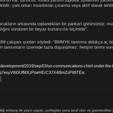
sorun var: Birincisi, insani yardım topluluk üyelerinin yardım e
eklidir; yani onları insanlıktan çıkarma veya aktif olarak t
cukların arkasında toplandıkları bir pankart görürsünüz; mu
ığını sürdüren bir beyaz-kurtarıcılık biçimidir”.
BM çalışanı şunları söyledi: “BMMYK tanıtıma oldukça aç bir
n tanıtımların üzerinde fazla düşünülmez. İletişim birimi s
-development/2019/sep/03/un-communications-chief-under-fire-f
vq7esyVl6DUfMXzPoeHErC37X4t9mZsPIt9TErc
ği anlayışı ile yayın yapan, yurttaştan yana taraf olan ve gazetecilikte m