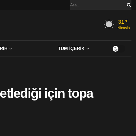
31
°C
Nicosia
RİH
TÜM İÇERİK
tlediği için topa