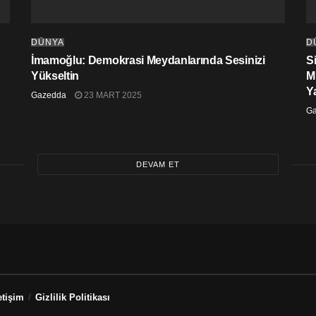
DÜNYA
D
İmamoğlu: Demokrasi Meydanlarında Sesinizi
S
Yükseltin
M
Y
Gazedda
23 MART 2025
G
DEVAM ET
etişim
Gizlilik Politikası