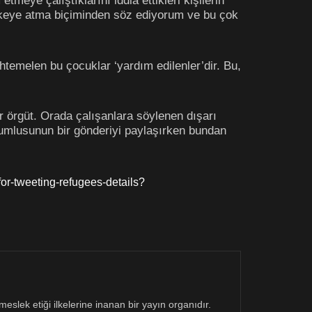
tmeye çalıştıklarını iddia ettikleri kişilerin
ehlikeye atma biçiminden söz ediyorum ve bu çok
htemelen bu çocuklar ‘yardım edilenler’dir. Bu,
 örgüt. Orada çalışanlara söylenen dışarı
orumlusunun bir gönderiyi paylaşırken bundan
or-tweeting-refugees-details?
eslek etiği ilkelerine inanan bir yayın organıdır.