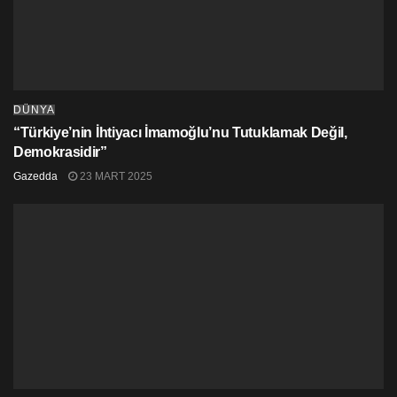
bağlantılı olduğuna dair kanıtlar olduğunu da söyledi.
DÜNYA
“Türkiye’nin İhtiyacı İmamoğlu’nu Tutuklamak Değil,
Demokrasidir”
Gazedda
23 MART 2025