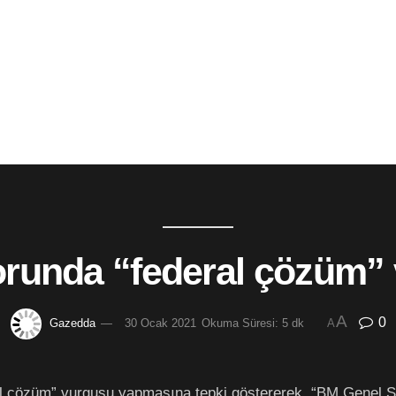
runda “federal çözüm”
A
0
Gazedda
30 Ocak 2021
Okuma Süresi: 5 dk
A
l çözüm” vurgusu yapmasına tepki göstererek, “BM Genel Se