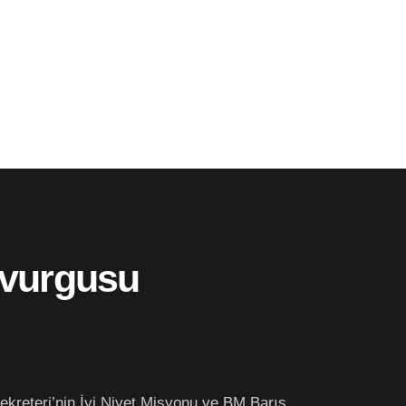
 vurgusu
kreteri’nin İyi Niyet Misyonu ve BM Barış