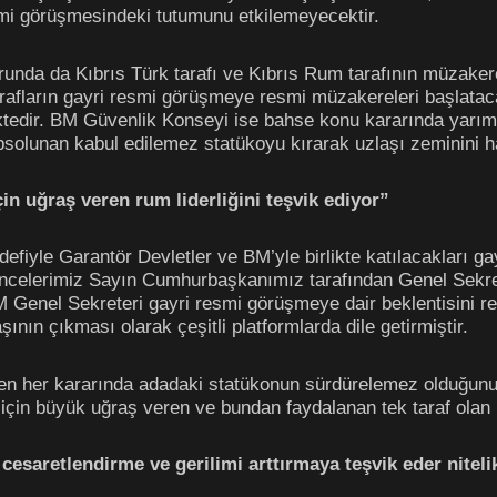
smi görüşmesindeki tutumunu etkilemeyecektir.
runda da Kıbrıs Türk tarafı ve Kıbrıs Rum tarafının müzaker
rafların gayri resmi görüşmeye resmi müzakereleri başlatac
ktedir. BM Güvenlik Konseyi ise bahse konu kararında yarım 
psolunan kabul edilemez statükoyu kırarak uzlaşı zeminini ha
n uğraş veren rum liderliğini teşvik ediyor”
defiyle Garantör Devletler ve BM’yle birlikte katılacakları g
incelerimiz Sayın Cumhurbaşkanımız tarafından Genel Sekre
, BM Genel Sekreteri gayri resmi görüşmeye dair beklentisini
nın çıkması olarak çeşitli platformlarda dile getirmiştir.
 her kararında adadaki statükonun sürdürelemez olduğunu 
için büyük uğraş veren ve bundan faydalanan tek taraf olan R
cesaretlendirme ve gerilimi arttırmaya teşvik eder nitel