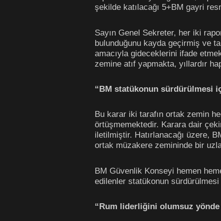
şekilde katılacağı 5+BM gayri re
Sayın Genel Sekreter, her iki rapo
bulunduğunu kayda geçirmiş ve ta
amacıyla gideceklerini ifade etme
zemine atıf yapmakta, yıllardır ha
“BM statükonun sürdürülmesi içi
Bu karar iki tarafın ortak zemin he
örtüşmemektedir. Karara dair çek
iletilmiştir. Hatırlanacağı üzere
ortak müzakere zemininde bir uzlaşı
BM Güvenlik Konseyi hemen hemen
edilenler statükonun sürdürülmesi 
“Rum liderliğini olumsuz yönde 