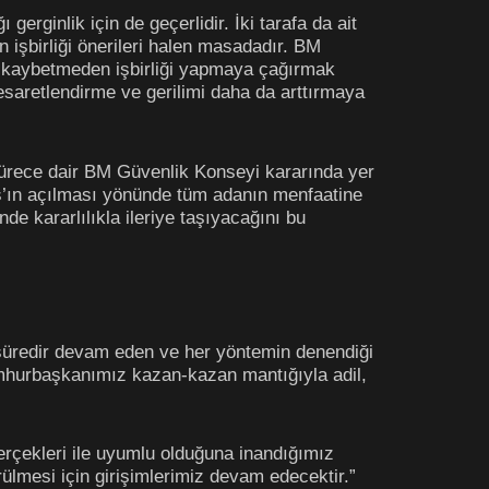
ginlik için de geçerlidir. İki tarafa da ait
ın işbirliği önerileri halen masadadır. BM
it kaybetmeden işbirliği yapmaya çağırmak
esaretlendirme ve gerilimi daha da arttırmaya
sürece dair BM Güvenlik Konseyi kararında yer
raş’ın açılması yönünde tüm adanın menfaatine
e kararlılıkla ileriye taşıyacağını bu
r süredir devam eden ve her yöntemin denendiği
umhurbaşkanımız kazan-kazan mantığıyla adil,
gerçekleri ile uyumlu olduğuna inandığımız
ürülmesi için girişimlerimiz devam edecektir.”