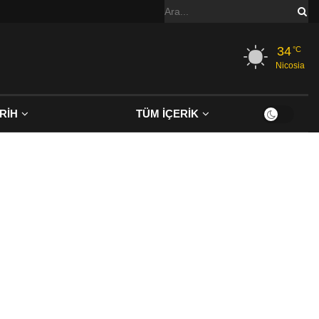
34
°C
Nicosia
RİH
TÜM İÇERİK