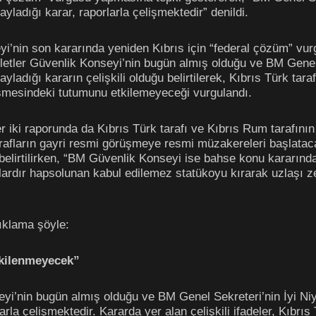
yladığı karar, raporlarla çelişmektedir” denildi.
eyi’nin son kararında yeniden Kıbrıs için “federal çözüm” vu
lletler Güvenlik Konseyi’nin bugün almış olduğu ve BM Genel
adığı kararın çelişkili olduğu belirtilerek, Kıbrıs Türk tarafı
şmesindeki tutumunu etkilemeyeceği vurgulandı.
 iki raporunda da Kıbrıs Türk tarafı ve Kıbrıs Rum tarafını
rafların gayri resmi görüşmeye resmi müzakereleri başlatac
i belirtilirken, “BM Güvenlik Konseyi ise bahse konu kararında
lardır hapsolunan kabul edilemez statükoyu kırarak uzlaşı ze
ıklama şöyle:
etkilenmeyecek”
seyi’nin bugün almış olduğu ve BM Genel Sekreteri’nin İyi 
arla çelişmektedir. Kararda yer alan çelişkili ifadeler, Kıbrıs 