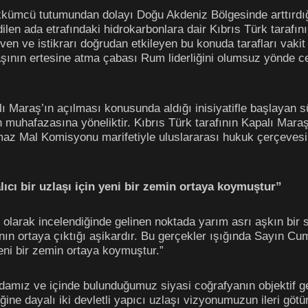
mcü tutumundan dolayı Doğu Akdeniz Bölgesinde arttırdığı ger
edilen ada etrafındaki hidrokarbonlara dair Kıbrıs Türk tarafın
ven ve istikrarı doğrudan etkileyen bu konuda tarafları vak
aşının ertesine atma çabası Rum liderliğini olumsuz yönde c
Maraş’ın açılması konusunda aldığı inisiyatifle başlayan 
un muhafazasına yöneliktir. Kıbrıs Türk tarafının Kapalı Ma
maz Mal Komisyonu marifetiyle uluslararası hukuk çerçevesind
ıcı bir uzlaşı için yeni bir zemin ortaya koymuştur”
ı olarak incelendiğinde gelinen noktada yarım asrı aşkın bi
nın ortaya çıktığı aşikardır. Bu gerçekler ışığında Sayın C
yeni bir zemin ortaya koymuştur.”
, adamız ve içinde bulunduğumuz siyasi coğrafyanın objektif 
iğine dayalı iki devletli yapıcı uzlaşı vizyonumuzun ileri göt