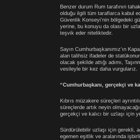
Benzer durum Rum tarafının tahakkü
olduğu ilgili tüm taraflarca kabul 
Güvenlik Konseyi’nin bölgedeki gü
yerine, bu konuyu da olası bir uzl
teşvik eder niteliktedir.
Sayın Cumhurbaşkanımız’ın Kapalı 
alan talihsiz ifadeler de statükon
olacak şekilde attığı adımı, Taşın
vesileyle bir kez daha vurgularız.
“Cumhurbaşkanı, gerçekçi ve kal
Kıbrıs müzakere süreçleri ayrıntıl
süreçlerde artık neyin olmayacağı
gerçekçi ve kalıcı bir uzlaşı için 
Sürdürülebilir uzlaşı için gerekli
egemen eşitlik ve aralarında işbirl