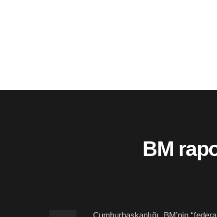
BM rapo
Cumhurbaşkanlığı, BM’nin “federa