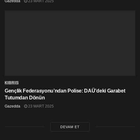
Gazedda
23 MART 2025
Bu listede yer alan tek gelişmekte olan ülke olan
Türkiye bu durumu yüzünden kabul edilmiş özel
koşullara sahip.
2004 yılında UNFCCC’yi ve 2009 yılında Kyoto’yu
onaylayan Türkiye, gelişmiş ülke sınıflandırması
neticesinde Yeşil İklim Fonu ve Temiz Kalkınma
Mekanizması gibi desteklere mevcut durumda
ulaşmadığını gerekçe göstererek Paris Anlaşması’nı
onaylamıyor.
KIBRIS
Gençlik Federasyonu’ndan Polise: DAÜ’deki Garabet
Tutumdan Dönün
Gazedda
23 MART 2025
DEVAM ET