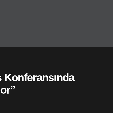
s Konferansında
yor”