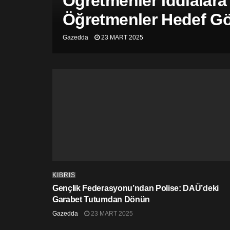
Öğretmenler İddialara
Öğretmenler Hedef Gös
Gazedda
23 MART 2025
KIBRIS
Gençlik Federasyonu’ndan Polise: DAÜ’deki
Garabet Tutumdan Dönün
Gazedda
23 MART 2025