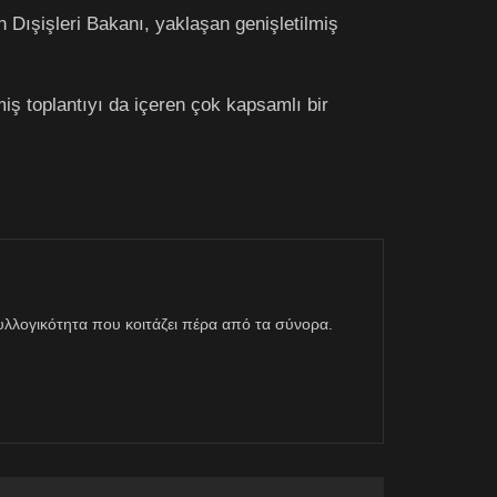
Dışişleri Bakanı, yaklaşan genişletilmiş
iş toplantıyı da içeren çok kapsamlı bir
η συλλογικότητα που κοιτάζει πέρα από τα σύνορα.