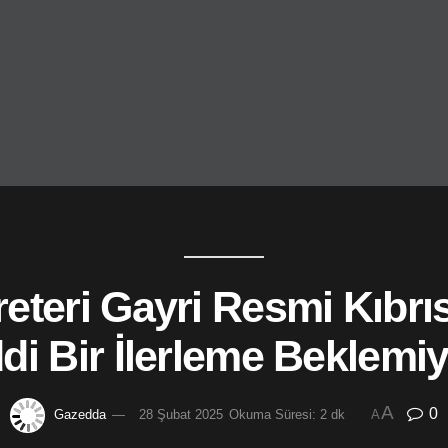
eteri Gayri Resmi Kıbrı
di Bir İlerleme Beklemi
A
0
Gazedda
28 Şubat 2025
Okuma Süresi: 2 dk
A