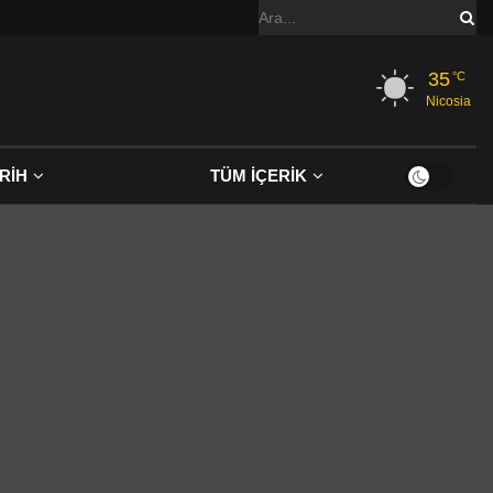
35
°C
Nicosia
RİH
TÜM İÇERİK