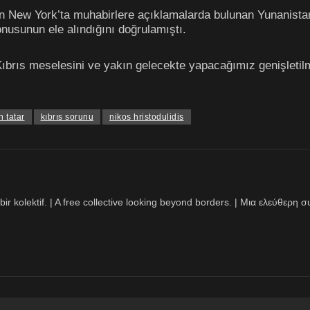
n New York’ta muhabirlere açıklamalarda bulunan Yunanistan 
onusunun ele alındığını doğrulamıştı.
ıbrıs meselesini ve yakın gelecekte yapacağımız genişletilm
n tatar
kıbrıs sorunu
nikos hristodulidis
bir kolektif. | A free collective looking beyond borders. | Μια ελεύθερ