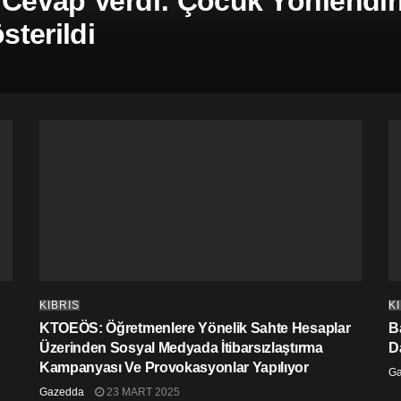
 Cevap Verdi: Çocuk Yönlendiril
terildi
KIBRIS
K
KTOEÖS: Öğretmenlere Yönelik Sahte Hesaplar
Ba
Üzerinden Sosyal Medyada İtibarsızlaştırma
D
Kampanyası Ve Provokasyonlar Yapılıyor
G
Gazedda
23 MART 2025