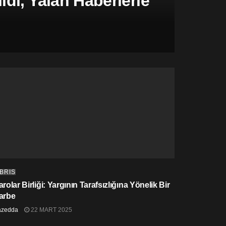
di, Yalan Haberlerle
IBRIS
rolar Birliği: Yargının Tarafsızlığına Yönelik Bir
arbe
azedda
22 MART 2025