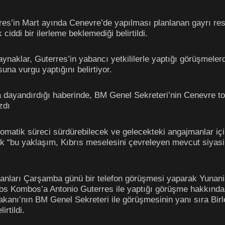
es’in Mart ayında Cenevre’de yapılması planlanan gayrı res
ciddi bir ilerleme beklemediği belirtildi.
ynaklar, Guterres’in yabancı yetkililerle yaptığı görüşmeler
una vurgu yaptığını belirtiyor.
 dayandırdığı haberinde, BM Genel Sekreteri’nin Cenevre top
zdı
plomatik süreci sürdürebilecek ve gelecekteki angajmanlar i
rek “bu yaklaşım, Kıbrıs meselesini çevreleyen mevcut siyasi
kanları Çarşamba günü bir telefon görüşmesi yaparak Yunanist
os Kombos’a Antonio Guterres ile yaptığı görüşme hakkında b
Bakanı’nın BM Genel Sekreteri ile görüşmesinin yanı sıra Bir
irtildi.