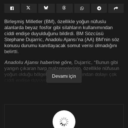
Birleşmiş Milletler (BM), özellikle yoğun nüfuslu
alanlarda beyaz fosfor gibi silahların kullanımından
ciddi endişe duyulduğunu bildirdi. BM Sözcüsü
Stephane Dujarric, Anadolu Ajansı’na (AA) BM’nin söz
konusu durumu kanıtlayacak somut verisi olmadığını
belirtti.
Anadolu Ajansı haberine göre,
Dujarric, “Bunun gibi
yangın çıkaran harp malzemelerinin, özellikle nüfusun
yoğun olduğu bölgelerde kullanılmasından dolayı çok
Devamı için
ciddi endişe duyuyoruz” dedi.
Dujarric, diğer taraftan BM’nin tüm birimleriyle
Gazze’ye yardımların artması için elinden gelen çabayı
sarf etmeyi sürdürdüğüne dikkati çekti.
BM Güvenlik Konseyinde (BMGK) ABD tarafından veto
edilen karar tasarısının hemen hemen aynısının yarın
BM Genel Kuruluna sunulması hakkında ise Dujarric,