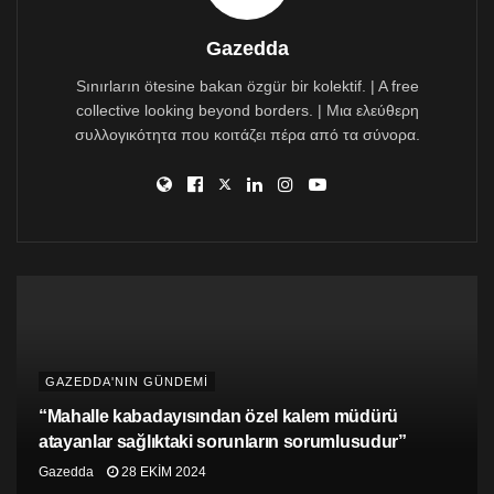
BM’nin yasal birimlerinin farklı sorumlulukları olduğunu
dile getirdi.
Gazedda
Dujarric “BMGK’nin barış ve güvenlik konularında
Sınırların ötesine bakan özgür bir kolektif. | A free
merkezde” olduğuna işaret ederek, BM Genel
collective looking beyond borders. | Μια ελεύθερη
Kurulunun çok yüksek temsil gücü olduğunu, verdiği
συλλογικότητα που κοιτάζει πέρα από τα σύνορα.
mesajların büyük önem taşıdığını söyledi.
GAZEDDA'NIN GÜNDEMİ
“Mahalle kabadayısından özel kalem müdürü
atayanlar sağlıktaki sorunların sorumlusudur”
Gazedda
28 EKIM 2024