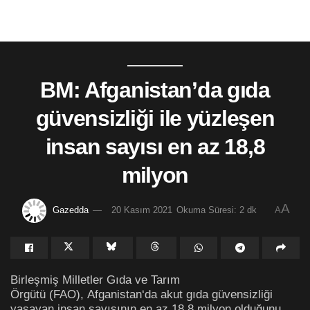
BM: Afganistan’da gıda
güvensizliği ile yüzleşen
insan sayısı en az 18,8
milyon
A
Gazedda
20 Kasım 2021
Okuma Süresi: 2 dk
A
Birleşmiş Milletler Gıda ve Tarım
Örgütü (FAO), Afganistan‘da akut gıda güvensizliği
yaşayan insan sayısının en az 18,8 milyon olduğunu