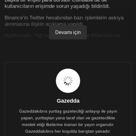
kullanıcıların erişimde sorun yaşadığı bildirildi.
Binance’in Twitter hesabından bazı işlemlerin askıya
alınmasına ilişkin açıklama yapıldı.
Devamı için
Açıklamada, “Ağ yoğunluğu nedeniyle Ethereum ve
ERC20 para çekme işlemleri geçici olarak devre dışı
bırakıldı. Sabrınız için teşekkür eder ve verilen
rahatsızlıktan dolayı özür dileriz” ifadesi kullanıldı.
Öte yandan kripto para borsası Coinbase’e de
kullanıcıların erişimde sorun yaşadığı bildirildi.
Coinbase’in işlem yoğunluğu nedeniyle kripto paralarda
bazı kotasyonları veremediği belirtildi.
Gazedda
Çin’in yerel finansal kurumları ve ödeme sistemlerinin
kripto para hizmet vermesinin yasaklanmasının
Gazeddakıbrıs yurttaş gazeteciliği anlayışı ile yayın
ardından kripto paralarda sert düşüşler yaşanmıştı.
yapan, yurttaştan yana taraf olan ve gazetecilikte
meslek etiği ilkelerine inanan bir yayın organıdır.
Gazeddakıbrıs her koşulda barıştan yanadır.