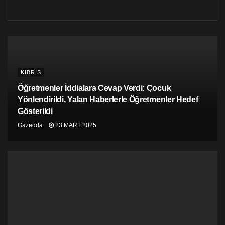
hükümetinin “açık onayını” memnuniyetle karşıladığını
açıkladı.
KIBRIS
Öğretmenler İddialara Cevap Verdi: Çocuk
Yönlendirildi, Yalan Haberlerle Öğretmenler Hedef
Gösterildi
Gazedda
23 MART 2025