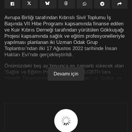
Avrupa Birliği tarafından Kıbrıslı Sivil Toplumu İş
Başında VII Hibe Programı kapsamında finanse edilen
ve Kuir Kıbrıs Derneği tarafından yürütülen Gökkuşağı
Projesi kapsamında sağlık ve eğitim profesyonelleriyle
yapılması planlanan iki Uzman Odak Grup
Toplantısı’ndan ilki 17 Ağustos 2022 tarihinde İnsan
Hakları Evi’nde gerçekleştirildi.
Önümüzdeki beş ay boyunca eş zamanlı sürecek olan
‘Sağlık ve Eğitim Profesyonellerinin LGBTİ+’lara
Devamı için
Yönelik Tutumlarının Haritalandırılması’ ve ‘Sağlık ve
Eğitim Müfredatlarının Mevcut Durum Analizi’
çalışmaları, sağlık ve eğitim sektörlerinde çalışan
uzmanlarla tartışılıp, uzmanların araştırmalar
hakkındaki görüşleri alındı. Bu araştırma çalışmaları
LGBTİ+ kapsayıcı eğitim modüllerinin geliştirilmesi için
yapılacak çalışmalara temel oluşturacaktır. Sağlık ve
eğitim sektöründe çalışan profesyonellere yönelik
hazırlanacak kapasite artırma eğitim modüllerinin