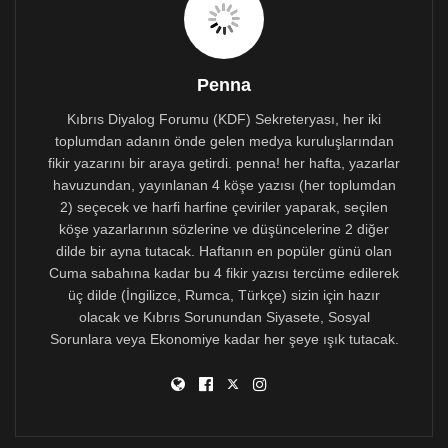
Umarım hatırlıyorsunuzdur, kendisi kilisenin
bağış kutularını açma niyetinde olduğunu, yurt dışından
uzmanlar davet edeceğini, Kıbrıs
Penna
sorununun çözümünü bir kâğıda dökmeleri için
onları ödeyeceğini, bunu daha sonra BM’ye
Kıbrıs Diyalog Forumu (KDF) Sekreteryası, her iki
göndereceğini ve BM’nin de Hrisostomos
toplumdan adanın önde gelen medya kuruluşlarından
parasını verdiği için, bunu Türkiye’ye
fikir yazarını bir araya getirdi. penna! her hafta, yazarlar
dayatacağını söylemişti! Bu kuşkusuz muhteşem ve
havuzundan, yayınlanan 4 köşe yazısı (her toplumdan
orijinal bir fikirdi, ancak sebebini izah edemeyeceğimiz
2) seçecek ve harfi harfine çeviriler yaparak, seçilen
nedenlerden dolay, hiçbir zaman uygulanmadı.
köşe yazarlarının sözlerine ve düşüncelerine 2 diğer
dilde bir ayna tutacak. Haftanın en popüler günü olan
Yorgos mülakatında, “Dayanın, kurtuluş günü gelecektir.
Cuma sabahına kadar bu 4 fikir yazısı tercüme edilerek
Savaşanların kazanma şansı vardır. Her şeyiyle teslim
üç dilde (İngilizce, Rumca, Türkçe) sizin için hazır
olanın kesinlikle umudu olmayacaktır. Tanrı bize
olacak ve Kıbrıs Sorunundan Siyasete, Sosyal
yardımcı olacaktır…O gayret edenlere yardım eder,”
Sorunlara veya Ekonomiye kadar her şeye ışık tutacak.
dedi. ‘Kurtuluş’ sloganını ve bunu kullananların bu
kavramdan ne anladıklarını analiz etmenin cazibesine
karşı direniyorum – örneğin işgal kuvvetlerinin
çekilmesi ve garantilerin sonlandırılması veya onun da
ötesinde bir şey mi? – ki bu hiç değilse, safsatanın
seviyesini anlamamıza yardımcı olur.