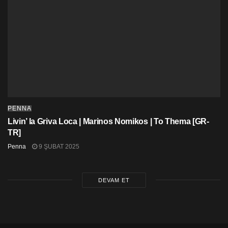
Durum bizim açımızdan sebat ve sabır gerektiriyordu.
Moralleri atışmaya ve kavga etmeye başladıklarında
yükseliyordu, aksi taktirde bölüneceklerdi. Bazıları yurt
dışına kaçacaktı ve [
direni
ş
] çökecekti. Enklavlarda
uzun bir süre dayanamazlardı. Makarios’un politikası
bir sebat ve sabır politikasıydı. Kıbrıs bir Rum hükümeti
tarafından yönetiliyordu. Her yer Rumlarındı ve her
yerde Rumlar vardı…” O zaman sebat edelim, kurtuluş
gelecektir.
PENNA
Livin’ la Griva Loca | Marinos Nomikos | To Thema [GR-
TR]
Penna
9 ŞUBAT 2025
DEVAM ET