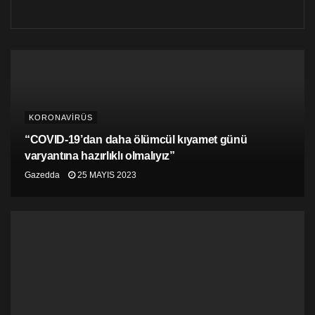
“Stok durumlarında sıkıntı yok. Marketlerden herhangi
bir şey eksilmeyecek. Evlerinde gerçek anlamda hiçbir
şey kalmayan insanların marketlere gelip alışveriş
yapmasına bir itirazımız yok ancak bir adet paket pirinç
almak için marketlere gelen insanlar da var, patlamış
bir paketi değiştirmek için markete gelen insanlar da.
İçinde bulunduğumuz dönem, tek parça alışveriş
KORONAVİRÜS
yapmak için marketlerin kullanılmasını anlamsız kılıyor.
Alınan kararların ardından birçok insanın sosyal ortam
“COVID-19’dan daha ölümcül kıyamet günü
olarak girdiği tek ortam marketler oldu. Bu durum
varyantına hazırlıklı olmalıyız”
marketlerde insan sayısının çok ciddi oranda artmasına
Gazedda
25 MAYIS 2023
sebebiyet veriyor. İş yerinde, güvenli bir şekilde hizmet
sunabilmek için, müşterilerimizi yoğunluk olduğu
sıralarda dışarıda bekletmeye çalışıyoruz. Ancak
müşteriler bekledikleri için bizlere tepki gösteriyor.
Virüsün yaratabileceği tehlikeyi görmek istemiyorlar.
Bizler, gerek kendimiz, gerek çalışanlarımız gerekse de
müşterilerimiz için hijyenik bir ortam yaratmaya
çalışıyoruz ancak maalesef vatandaşlarımız, bizim
gösterdiğimiz özeni göstermiyorlar.”