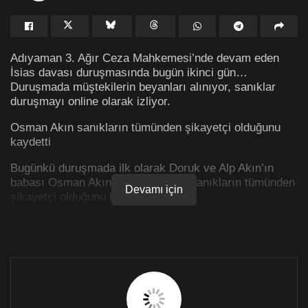
Adıyaman 3. Ağır Ceza Mahkemesi’nde devam eden
İsias davası duruşmasında bugün ikinci gün…
Duruşmada müştekilerin beyanları alınıyor, sanıklar
duruşmayı online olarak izliyor.
Osman Akın sanıkların tümünden şikayetçi olduğunu
kaydetti
Bugünkü duruşmada ilk olarak Doruk ve Alp Akın’ın
babası Osman Akın dinlendi. Akın, sanıkların tümünden
Devamı için
şikayetçi olduğunu kaydetti.
Beden eğitimi öğretmeni ve okul aile birliği yönetiminde
olduğunu söyleyen Akın, Adıyaman’a seyahat
konusundaki bütün organizasyonun başında olduğunu
ifade etti.
İsias çalışanlarından Cuma Tufan’la iletişime geçtiğini
ve otelle ilgili bütün ayarlamaları kendisinin yaptığını