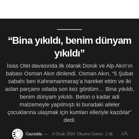
“Bina yıkıldı, benim dünyam
yıkıldı”
İsias Otel davasında ilk olarak Doruk ve Alp Akın’ın
babası Osman Akın dinlendi. Osman Akın, “5 Şubat
sabahı ben Kahramanmaraş’a hareket ettim ve iki
aslan parçamı odada son kez gördüm… Bina yıkıldı,
benim dünyam yıkıldı. Beton o kadar adi
malzemeyle yapılmıştı ki buradaki aileler
çocuklarına ulaşmak için kumları elleriyle kazdılar”
dedi.
A
Gazedda
4 Ocak 2024
Okuma Süresi: 2 dk
A