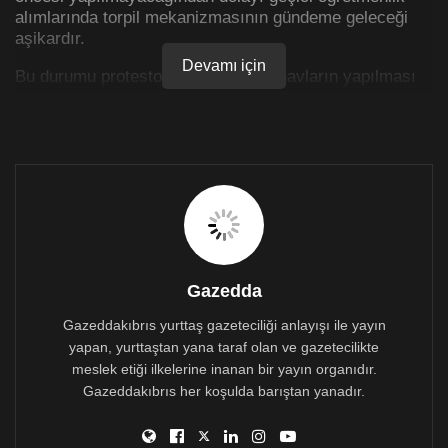
alımlarında torpil mekanizmasının gündeme geleceği
aşikardır.
Devamı için
Bu durumu protesto etmek ve bu sınavların yapılması
gerektiğini ortaya koymak için sendikamızın sürdürdüğü
eylemleri bilişim yasası geçer geçmez polis tarafından
baskı altına alınmaya, gözdağı verilmeye çalışılmıştır.
Bu konuyla ilgili 16 Temmuz 2020, Perşembe günü
(Yarın) saat 11:00’de sendika merkez binamızda
sendika avukatımız Sn. Öncel Polili ile birlikte basın
toplantısı gerçekleştirilecektir.
Gazedda
Gazeddakıbrıs yurttaş gazeteciliği anlayışı ile yayın
yapan, yurttaştan yana taraf olan ve gazetecilikte
meslek etiği ilkelerine inanan bir yayın organıdır.
Gazeddakıbrıs her koşulda barıştan yanadır.