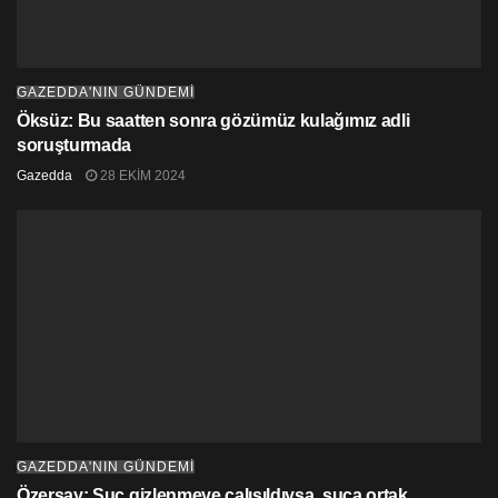
GAZEDDA'NIN GÜNDEMİ
Öksüz: Bu saatten sonra gözümüz kulağımız adli
soruşturmada
Gazedda
28 EKIM 2024
GAZEDDA'NIN GÜNDEMİ
Özersay: Suç gizlenmeye çalışıldıysa, suça ortak