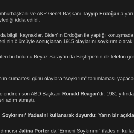
umhurbaşkanı ve AKP Genel Başkanı
Tayyip Erdoğan
‘a yar
ediği iddia edildi.
a bilgili kaynaklar, Biden’ın Erdoğan ile yaptığı konuşmad
i’nin ölümüyle sonuçlanan 1915 olaylarını soykırım olarak ni
ilen bu bölümü Beyaz Saray’ın da Beştepe’nin de telefon gör
’ın cumartesi günü olaylara “soykırım” tanımlaması yapacağı
itelendiren son ABD Başkanı
Ronald Reagan
‘dı. 1981 yılın
ri adım atmıştı.
 Soykırımı’ ifadesini kullanarak duyurdu: Yarın bir açıkl
rdımcısı
Jalina Porter
da “Ermeni Soykırımı” ifadesini kullan