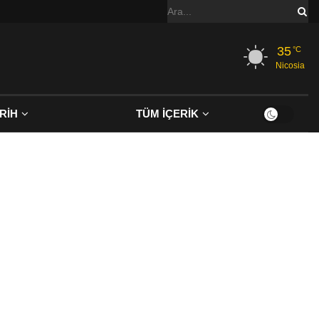
35
°C
Nicosia
RİH
TÜM İÇERİK