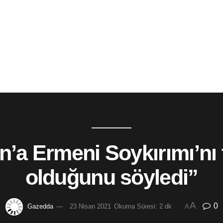
’a Ermeni Soykırımı’nı 
olduğunu söyledi”
A
0
Gazedda
23 Nisan 2021
Okuma Süresi: 2 dk
A