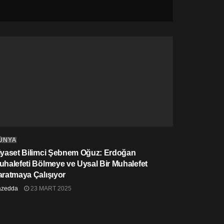
ÜNYA
iyaset Bilimci Şebnem Oğuz: Erdoğan
uhalefeti Bölmeye ve Uysal Bir Muhalefet
aratmaya Çalışıyor
azedda
23 MART 2025