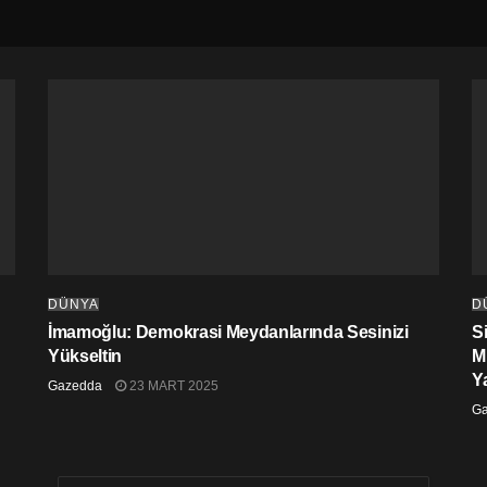
DÜNYA
D
İmamoğlu: Demokrasi Meydanlarında Sesinizi
S
Yükseltin
M
Y
Gazedda
23 MART 2025
G