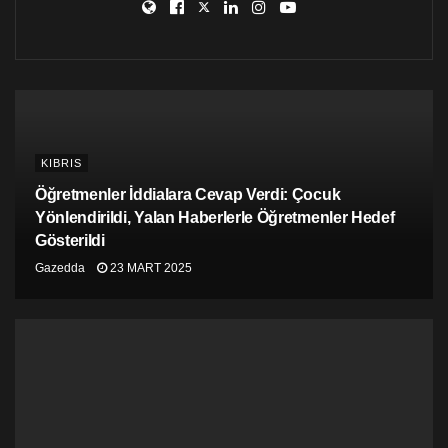
ederim.
6-Her tüzükte olduğu gibi bu tüzükte de denetim esastır,
tüm tarafların yükümlülüklerini yerine getirmesi
dileğiyle.”
KIBRIS
Öğretmenler İddialara Cevap Verdi: Çocuk
Yönlendirildi, Yalan Haberlerle Öğretmenler Hedef
Gösterildi
Gazedda
23 MART 2025