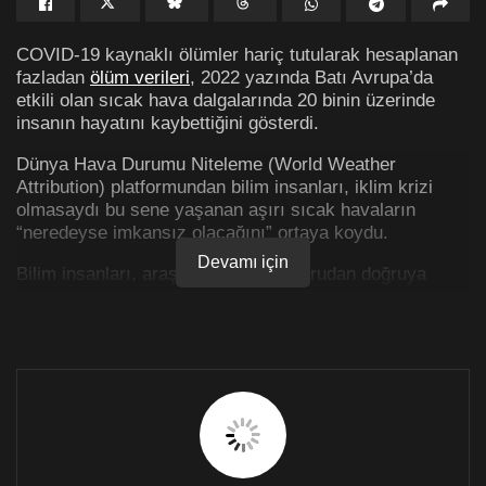
COVID-19 kaynaklı ölümler hariç tutularak hesaplanan
fazladan
ölüm verileri
, 2022 yazında Batı Avrupa’da
etkili olan sıcak hava dalgalarında 20 binin üzerinde
insanın hayatını kaybettiğini gösterdi.
Dünya Hava Durumu Niteleme (World Weather
Attribution) platformundan bilim insanları, iklim krizi
olmasaydı bu sene yaşanan aşırı sıcak havaların
“neredeyse imkansız olacağını” ortaya koydu.
Devamı için
Bilim insanları, araştırmalarında doğrudan doğruya
“sıcaklıkla bağlantılı ölümlere” ilişkin tahminde
bulunmamakla birlikte COVID-19’dan ölümleri hariç
tutarak yaşanan fazladan ölümleri hesapladı ve sıcak
hava dalgalarında yaşanan ölümlere ilişkin analizlerini
paylaştı.
Platform, söz konusu fazladan ölüm verilerine, Batı
Avrupa ülkelerinde 2022 yazında kayıtlara geçen ölü
sayıları ile tarihsel eğilimlere dayanarak tahmin edilen