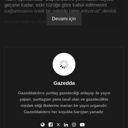
geçene kadar, eski tüzüğe göre kabul edilmesini
sağlanmasını ivedi bir şekilde talep ediyoruz” denildi.
Devamı için
Açıklamada şu ifadelere yer verildi:
100’lerce müşterinin, 8 haftadır başvuru yapılamadığı
için elektrik parası ödemeye devam etmesi,
Müşterilerden alınan kaporaların iadesi,
Satışın gerçekleştiği düşünüldüğü için, tedarikçilere
geçilen siparişler ve bu siparişlerin ödemeleri,
İş olmadığı halde, çalışanların maaşlarının,
Gazedda
sigortalarının, ihtiyat sandık ödemelerinin yapılması ve
vergilerin ödenmesi,
Gazeddakıbrıs yurttaş gazeteciliği anlayışı ile yayın
yapan, yurttaştan yana taraf olan ve gazetecilikte
Elde kalan ürünlerin stok maliyetleri,
meslek etiği ilkelerine inanan bir yayın organıdır.
Haftalardır bu belirsizlikten dolayı solar sistem ile ilgili
Gazeddakıbrıs her koşulda barıştan yanadır.
ne Kıb-Tek tarafından ne de Ekonomi ve Enerji
Bakanlığından hiçbir geri dönüş alınamamasından