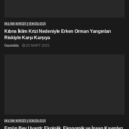
İKLİM KRİZİ | EKOLOJİ
Kıbrıs İklim Krizi Nedeniyle Erken Orman Yangınları
Riskiyle Karşı Karşıya
Gazedda
20 MART 2025
İKLİM KRİZİ | EKOLOJİ
Ergün Bey Uyardı: Ekolojik, Ekonomik ve İnsan Kayıpları