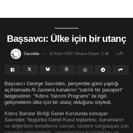
Başsavcı: Ülke için bir utanç
A
Gazedda
16 Ekim 2020
Okuma Süresi: 2 dk
A
Başsavcı George Savvides, perşembe günü yaptığı
açıklamada Al Jazeera kanalının “satılık bir pasaport”
belgeselinin “Kıbrıs Yatırım Programı” ile ilgili
gelişmelerin ülke için bir utanç olduğunu söyledi.
Kıbrıs Barolar Birliği Genel Kurulunda konuşan
Savvides “bugünkü Genel Kurul toplantısı, kurumların
ve değerlerin temellerini sarsan, sistemi sorgulayan son
yaşanan gelişmelerin, vatandaşların kızgınlıkları ve