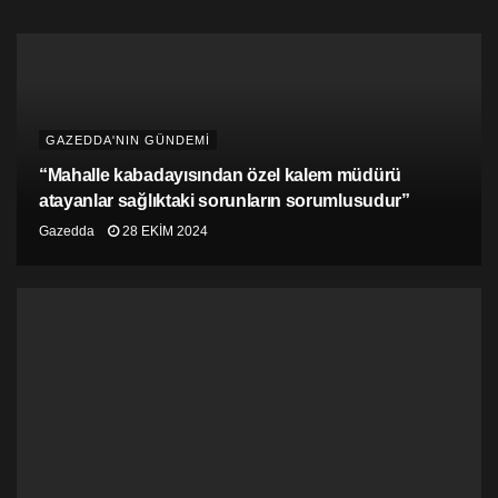
olan her şeyi yapmaktır” dedi.
GAZEDDA'NIN GÜNDEMİ
“Mahalle kabadayısından özel kalem müdürü
atayanlar sağlıktaki sorunların sorumlusudur”
Gazedda
28 EKIM 2024