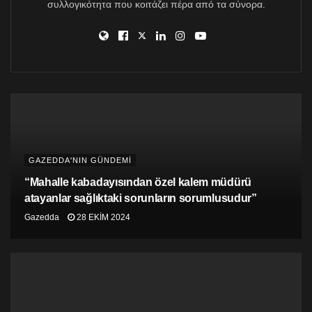
olan aktivistleri kilise karşıtı olmakla suçladı.
συλλογικότητα που κοιτάζει πέρα από τα σύνορα.
GAZEDDA'NIN GÜNDEMİ
“Mahalle kabadayısından özel kalem müdürü
atayanlar sağlıktaki sorunların sorumlusudur”
Gazedda
28 EKIM 2024