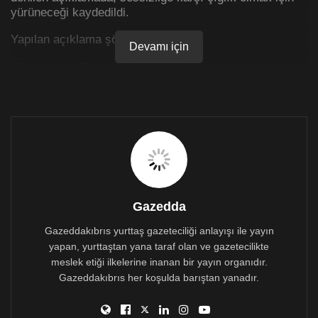
yürüneceği kaydedildi.
Yapılan açıklama şöyle:
Devamı için
“Yürüyoruz; Çünkü korkmuyoruz! Faşizme inat, basın
ve ifade özgürlüğü için yürüyoruz! Baskılara! Tehditlere!
Hakaretlere karşı yürüyoruz!
Sessizliğe karşı çığlık olmak için yürüyoruz! Emek
için… Umut için… Gelecek için yürüyoruz!
Biz gazeteciler, özgürce soru sorabilmek, özgürce
haber yapabilmek, özgürce düşüncelerimizi ifade
edebilmek için 1 Mart Pazartesi günü saat 17:30’da
Gazedda
Lefkoşa Dereboyu Citroen ışıklarında buluşup 18:00’da
yürüyoruz! Mesleğimiz onurumuz, gücümüz
Gazeddakıbrıs yurttaş gazeteciliği anlayışı ile yayın
kalemimiz!”
yapan, yurttaştan yana taraf olan ve gazetecilikte
meslek etiği ilkelerine inanan bir yayın organıdır.
Gazeddakıbrıs her koşulda barıştan yanadır.