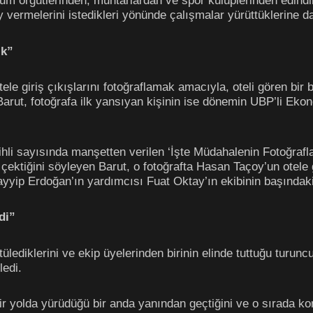
plum örgütlerinden, muhtarlardan ve spor kulüplerinden edindik
 vermelerini istedikleri yönünde çalışmalar yürüttüklerine dair
ik”
in otele giriş çıkışlarını fotoğraflamak amacıyla, oteli gören b
n Barut, fotoğrafa ilk yansıyan kişinin ise dönemin UBP’li E
li sayısında manşetten verilen ‘İşte Müdahalenin Fotoğrafları’
çektiğini söyleyen Barut, o fotoğrafta Hasan Taçoy’un otele 
yyip Erdoğan’ın yardımcısı Fuat Oktay’ın ekibinin başındaki
di”
lediklerini ve ekip üyelerinden birinin elinde tuttuğu turunc
ledi.
bir yolda yürüdüğü bir anda yanından geçtiğini ve o sırada 