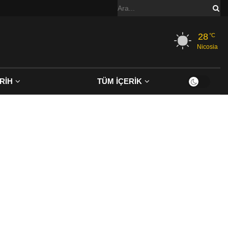
28
°C
Nicosia
RİH
TÜM İÇERİK