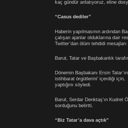
kaç gündür anlatıyoruz, eline dosya
“Casus dediler”
Haberin yapılmasının ardından Baş
çalışan ajanlar olduklarına dair r
Twitter’dan ölüm tehdidi mesajları a
Barut, Tatar ve Başbakanlık tarafı
Dönemin Başbakanı Ersin Tatar’ın 
istihbarat örgütlerini’ içerdiği iç
yaptığını söyledi.
Barut, Serdar Denktaş’ın Kudret Öz
sorduğunu belirtti.
“Biz Tatar’a dava açtık”