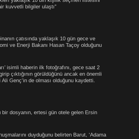
leri yaklaşık 10 bin kişilik seçmen listesini
 kuvvetli bilgiler ulaştı”
ir binanın çatısında yaklaşık 10 gün gece ve
konomi ve Enerji Bakanı Hasan Taçoy olduğunu
 isimli haberin ilk fotoğrafını, gece saat 2
girip çıktığının görüldüğünü ancak en önemli
 Ali Genç’in de olması olduğunu kaydetti.
u bir dosyanın, ertesi gün otele gelen Ersin
konuşmalarını duyduğunu belirten Barut, ‘Adama