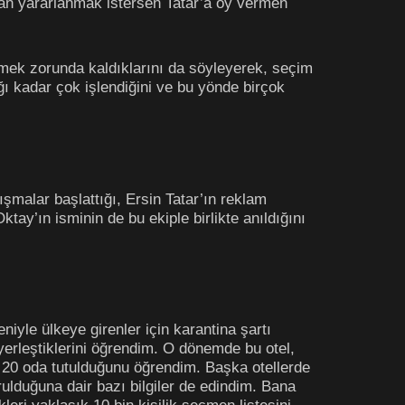
adan yararlanmak istersen Tatar’a oy vermen
kmek zorunda kaldıklarını da söyleyerek, seçim
ı kadar çok işlendiğini ve bu yönde birçok
ışmalar başlattığı, Ersin Tatar’ın reklam
y’ın isminin de bu ekiple birlikte anıldığını
iyle ülkeye girenler için karantina şartı
yerleştiklerini öğrendim. O dönemde bu otel,
in 20 oda tutulduğunu öğrendim. Başka otellerde
urulduğuna dair bazı bilgiler de edindim. Bana