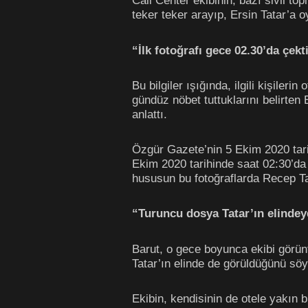
Call Center ekibinin, bazı sivil to
teker teker arayıp, Ersin Tatar’a oy
“İlk fotoğrafı gece 02.30’da çekt
Bu bilgiler ışığında, ilgili kişiler
gündüz nöbet tuttuklarını belirte
anlattı.
Özgür Gazete’nin 5 Ekim 2020 tarih
Ekim 2020 tarihinde saat 02:30’da 
hususun bu fotoğraflarda Recep Ta
“Turuncu dosya Tatar’ın elindey
Barut, o gece boyunca ekibi görüntü
Tatar’ın elinde de görüldüğünü söy
Ekibin, kendisinin de otele yakın 