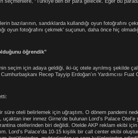
erin seçmenlere, “Türkiye’den bir para gelecek. Eğer bu par
erin bazılarının, sandıklarda kullandığı oyun fotoğrafını çe
dığı oyun fotoğrafını çekmek’ suçunun, daha önce hiç olmadığ
 olduğunu öğrendik”
n seçim için adaya geldiği, iki-üç otele ayrılmış şekilde çal
 Cumhurbaşkanı Recep Tayyip Erdoğan’ın Yardımcısı Fuat Okta
tti:
bir süre oteli belirlemek için uğraştım. O dönem pandemi neden
, uçaktan iner inmez Girne’de bulunan Lord’s Palace Otel’e 
rantina otellerinden biri değildi. Otelde AKP reklam ekibi iç
dım. Lord’s Palace’da 10-15 kişilik bir call center ekibi oluşt