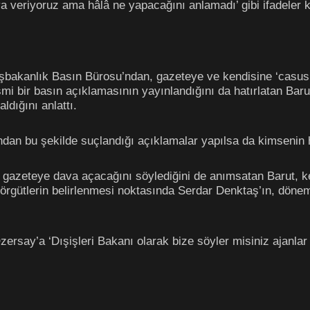
 veriyoruz ama hâlâ ne yapacağını anlamadı’ gibi ifadeler kul
bakanlık Basın Bürosu’ndan, gazeteye ve kendisine ‘casus’ o
esmi bir basın açıklamasının yayınlandığını da hatırlatan Bar
ldığını anlattı.
ndan bu şekilde suçlandığı açıklamalar yapılsa da kimsenin h
gazeteye dava açacağını söylediğini de anımsatan Barut, ken
in, örgütlerin belirlenmesi noktasında Serdar Denktaş’ın, dön
ersay’a ‘Dışişleri Bakanı olarak bize söyler misiniz ajanla