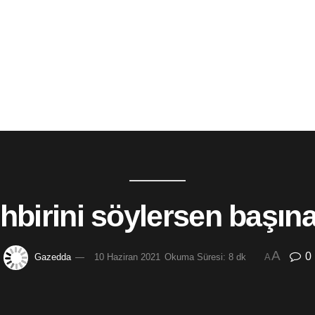
hbirini söylersen başına
A
0
Gazedda
10 Haziran 2021
Okuma Süresi: 8 dk
A