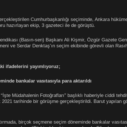
erçekleştirilen Cumhurbaşkanlığı seçiminde, Ankara hükümeti
oru hazırlayan ekip, 3 gazeteci ile de görüştü.
endikası (Basın-sen) Başkanı Ali Kişmir, Özgür Gazete Ge
meni ve Serdar Denktaş’ın seçim ekibinde görevli olan Rası
i ifadelerini yayımlıyoruz;
inde bankalar vasıtasıyla para aktarıldı
şte Müdahalenin Fotoğrafları” başlıklı haberiyle ciddi tehd
 2021 tarihinde bir görüşme gerçekleştirildi. Barut yapılan 
tırmada, birçok seçmene seçim döneminde bankalar vasıtasıyla