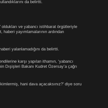
landıklarını da belirtti.
ldukları ve yabancı istihbarat örgütleriyle
ut, haberi yayımlamalarının ardından
aberi yalanlamadığını da belirtti.
dilerine karşı yapılan ithamın, ‘yabancı
emin Dışişleri Bakanı Kudret Özersay’a çağrı
r kimlermiş, hani dava açacaksınız?’ diye soru