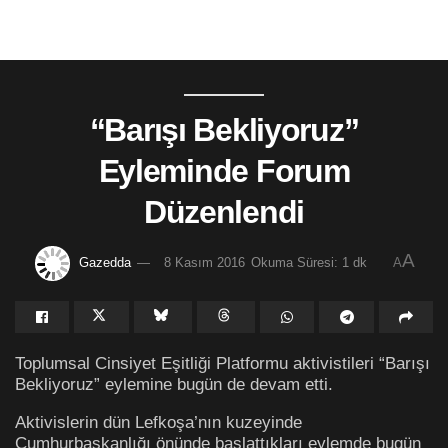
“Barışı Bekliyoruz”
Eyleminde Forum
Düzenlendi
A
Gazedda
8 Kasım 2016
Okuma Süresi: 1 dk
A
Toplumsal Cinsiyet Eşitliği Platformu aktivistileri “Barışı
Bekliyoruz” eylemine bugün de devam etti.
Aktivislerin dün Lefkoşa’nın kuzeyinde
Cumhurbaşkanlığı önünde başlattıkları eylemde bugün