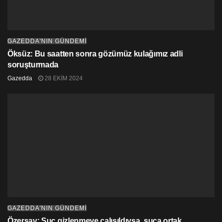
GAZEDDA'NIN GÜNDEMİ
Öksüz: Bu saatten sonra gözümüz kulağımız adli
soruşturmada
Gazedda
28 EKIM 2024
GAZEDDA'NIN GÜNDEMİ
Özersay: Suç gizlenmeye çalışıldıysa, suça ortak