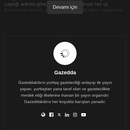
yaptığı ankete göre, Aralık 2019 itibarıyle her üç
Devamı için
Kıbrıslıdan birinin, son yedi gün içinde diğer toplumdan
en az bir kişiyle görüştüğüne dikkat çekilmiş ve bunun
420 bin civarında bir sayıya tekabül ettiği ifade
edilmişti.
Gazedda
Gazeddakıbrıs yurttaş gazeteciliği anlayışı ile yayın
yapan, yurttaştan yana taraf olan ve gazetecilikte
meslek etiği ilkelerine inanan bir yayın organıdır.
Gazeddakıbrıs her koşulda barıştan yanadır.