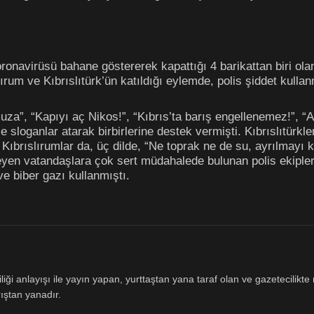
oronavirüsü bahane göstererek kapattığı 4 barikattan biri ol
lırum ve Kıbrıslıtürk’ün katıldığı eylemde, polis şiddet kulla
, “Kapıyı aç Nikos!”, “Kıbrıs’ta barış engellenemez!”, “Aç” v
sloganlar atarak birbirlerine destek vermişti. Kıbrıslıtürkle
 Kıbrıslırumlar da, üç dilde, “Ne toprak ne de su, ayrılmayı
eyen vatandaşlara çok sert müdahalede bulunan polis ekipl
ve biber gazı kullanmıştı.
ği anlayışı ile yayın yapan, yurttaştan yana taraf olan ve gazetecilikte m
ıştan yanadır.