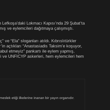
an Lefkoşa’daki Lokmacı Kapısı’nda 29 Şubat’ta
nmış ve eylemcileri dağıtmaya çalışmıştı.
e “Ela” sloganları atıldı. Kıbrıslıtürkler
r’in açtıkları “Anastasiadis Taksim’e koşuyor,
 kabul etmeyiz” pankartı ile eylem yapmış,
eri ve UNFICYP askerleri, hem eylemcileri hem
eslek etiği ilkelerine inanan bir yayın organıdır.