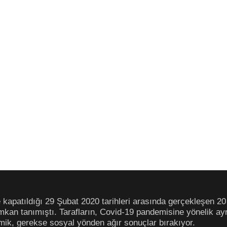
e kapatıldığı 29 Şubat 2020 tarihleri arasında gerçekleşen 20 
imkan tanımıştı. Tarafların, Covid-19 pandemisine yönelik a
ik, gerekse sosyal yönden ağır sonuçlar bırakıyor.