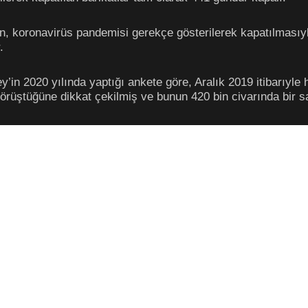
ın, koronavirüs pandemisi gerekçe gösterilerek kapatılmasıyl
.
n 2020 yılında yaptığı ankete göre, Aralık 2019 itibarıyle he
örüştüğüne dikkat çekilmiş ve bunun 420 bin civarında bir say