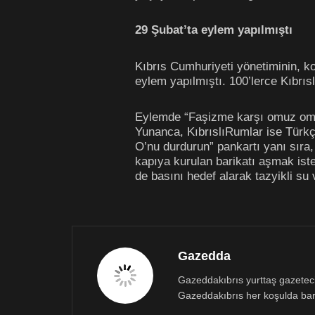
29 Şubat’ta eylem yapılmıştı
Kıbrıs Cumhuriyeti yönetiminin, k
eylem yapılmıştı. 100’lerce Kıbrıs
Eylemde “Faşizme karşı omuz omuza”
Yunanca, KıbrıslıRumlar ise Türkçe 
O’nu durdurun” pankartı yanı sıra,
kapıya kurulan barikatı aşmak ist
de basını hedef alarak tazyikli su 
Gazedda
Gazeddakıbrıs yurttaş gazetecili
Gazeddakıbrıs her koşulda bar