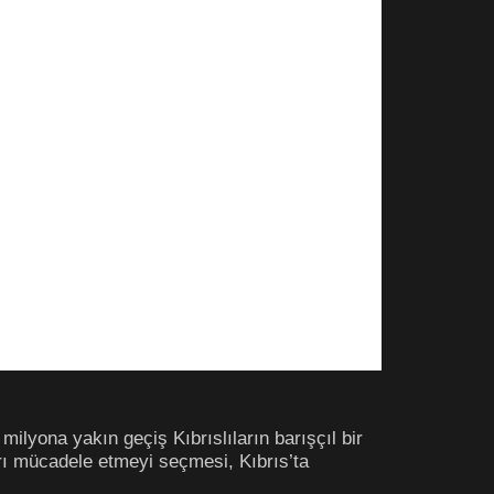
milyona yakın geçiş Kıbrıslıların barışçıl bir
yrı mücadele etmeyi seçmesi, Kıbrıs’ta