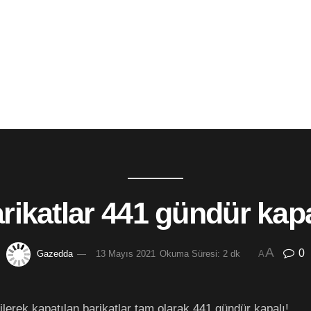
rikatlar 441 gündür kapa
A
0
Gazedda
13 Mayıs 2021
Okuma Süresi: 2 dk
A
lerek kapatılan barikatlar tam olarak 441 gündür kapalı!