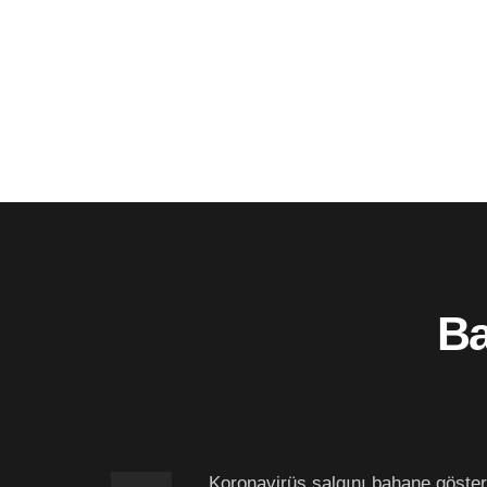
Ba
Koronavirüs salgını bahane gösteri