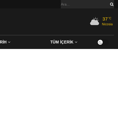
37
°C
Nicosia
RİH
TÜM İÇERİK