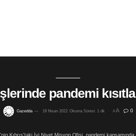
şlerinde pandemi kısıtla
A
0
Gazedda
18 Nisan 2022
Okuma Süresi: 1 dk
A
i’nin Kıbrıs’taki İyi Niyet Misyon Ofisi, pandemi kapsamında 