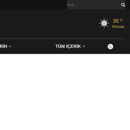
35
°C
Nicosia
RİH
TÜM İÇERİK