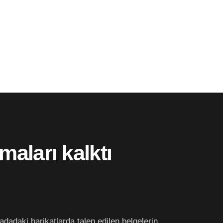
maları kalktı
adadaki barikatlarda talep edilen belgelerin