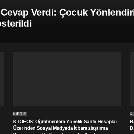
 Cevap Verdi: Çocuk Yönlendiril
terildi
KIBRIS
K
KTOEÖS: Öğretmenlere Yönelik Sahte Hesaplar
Ba
Üzerinden Sosyal Medyada İtibarsızlaştırma
D