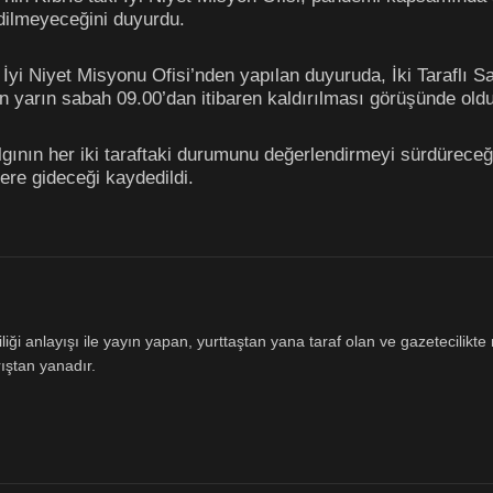
edilmeyeceğini duyurdu.
 İyi Niyet Misyonu Ofisi’nden yapılan duyuruda, İki Taraflı S
n yarın sabah 09.00’dan itibaren kaldırılması görüşünde olduğ
nın her iki taraftaki durumunu değerlendirmeyi sürdüreceği, t
re gideceği kaydedildi.
ği anlayışı ile yayın yapan, yurttaştan yana taraf olan ve gazetecilikte m
ıştan yanadır.