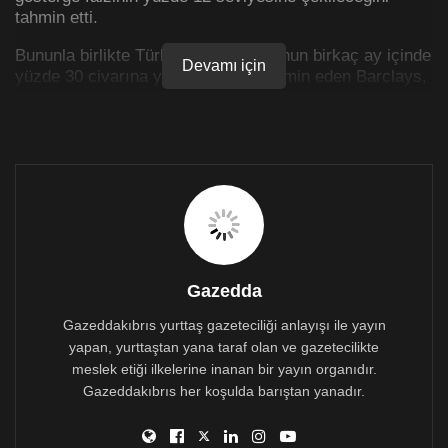
tahmin etti.
Bununla birlikte Türkiye’de enflasyonun birkaç ay içinde
Devamı için
yüzde 30 civarına yükseleceğini tahmin eden Barclays,
bunun faiz indirimlerini daha zor hale getirse de
TCMB’nin tüm planlanmış faiz indirimlerini 2 toplantıda
yapacağına inandıklarını vurguladı. USD/TRY ve
EUR/TRY için tahminlerini de açıklayan Barclays,
doların 2021 sonunda 14,50 TL, 2022 ilk çeyrekte 15,50
TL ve ikinci çeyrekte 16,00 TL olacağını; 2022 sonunda
da bu seviyede kalacağını öngördü.
Kuruluşun euro/TL için 2021 dördüncü çeyrek tahmini
16,68 olurken, kurun 2022 ilk çeyrekte bu seviyede
Gazedda
kalacağı, ikinci çeyrekte 17,98 ve üçüncü çeyrekte
18,88 ve dördüncü çeyrekte 19,04 seviyesine
Gazeddakıbrıs yurttaş gazeteciliği anlayışı ile yayın
yükseleceği beklentileri ortaya kondu.
yapan, yurttaştan yana taraf olan ve gazetecilikte
meslek etiği ilkelerine inanan bir yayın organıdır.
Gazeddakıbrıs her koşulda barıştan yanadır.