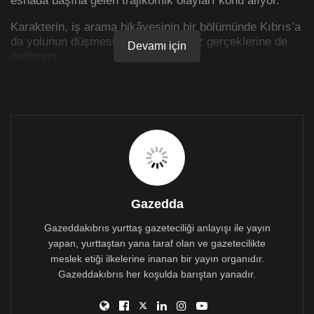
Karakterin, iş arama hikâyesinin bir bölümünde Kıbrıs’a
da yolunun düşmesiyle oyun ülkemiz gerçeklerine de
Devamı için
değiniyor.
Biletsiz ve ücretsiz olan etkinlik, saat 19.00’da
başlayacak ve Pandemi önlemlerine uygun olarak açık
havada seyirciye sunulacak.
Lefkoşa’daki gösterim tarihleri ve yerleri şöyle:
17-24 Temmuz Cumartesi Barış Manço Parkı
27 Temmuz Salı Göçmenköy Parkı
Gazedda
29 Temmuz Perşembe Büyük Han arkasındaki
Gazeddakıbrıs yurttaş gazeteciliği anlayışı ile yayın
meydancık
yapan, yurttaştan yana taraf olan ve gazetecilikte
meslek etiği ilkelerine inanan bir yayın organıdır.
Gazeddakıbrıs her koşulda barıştan yanadır.