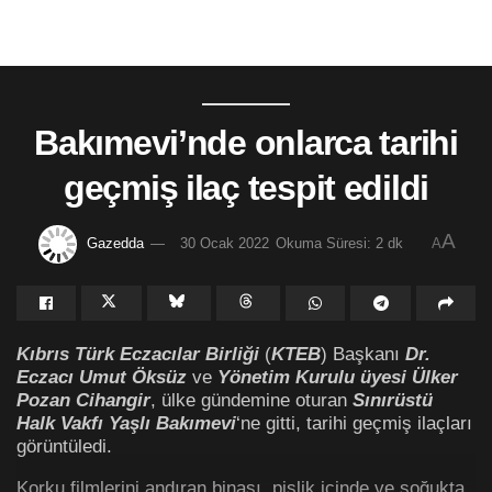
Bakımevi’nde onlarca tarihi
geçmiş ilaç tespit edildi
A
Gazedda
30 Ocak 2022
Okuma Süresi: 2 dk
A
Kıbrıs Türk Eczacılar Birliği
(
KTEB
) Başkanı
Dr.
Eczacı Umut Öksüz
ve
Yönetim Kurulu üyesi Ülker
Pozan Cihangir
, ülke gündemine oturan
Sınırüstü
Halk Vakfı Yaşlı Bakımevi
‘ne gitti, tarihi geçmiş ilaçları
görüntüledi.
Korku filmlerini andıran binası, pislik içinde ve soğukta