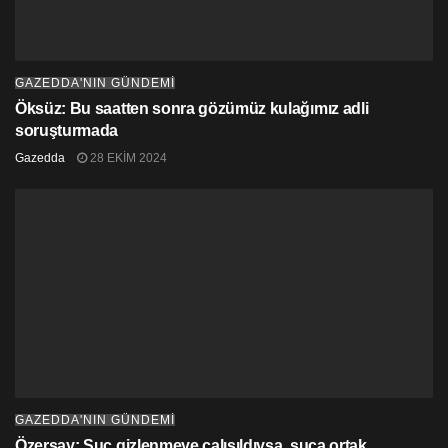
GAZEDDA'NIN GÜNDEMİ
Öksüz: Bu saatten sonra gözümüz kulağımız adli
soruşturmada
Gazedda
28 EKIM 2024
GAZEDDA'NIN GÜNDEMİ
Özersay: Suç gizlenmeye çalışıldıysa, suça ortak