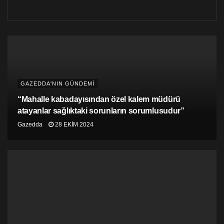
Bu ilaçları diğerlerinden ayıran Öksüz bir de canlı yayın
yaparak durumu gözler önüne serdi.
GAZEDDA'NIN GÜNDEMİ
“Mahalle kabadayısından özel kalem müdürü
atayanlar sağlıktaki sorunların sorumlusudur”
Gazedda
28 EKIM 2024