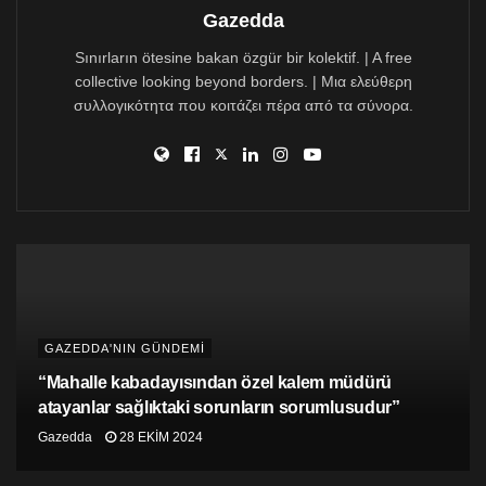
Gazedda
Sınırların ötesine bakan özgür bir kolektif. | A free
collective looking beyond borders. | Μια ελεύθερη
συλλογικότητα που κοιτάζει πέρα από τα σύνορα.
“Düşünce yargılanıyor, ifade özgürlüğü yargılanıyor,
GAZEDDA'NIN GÜNDEMİ
demokrasi yargılanıyor, sen yargılanıyorsun!” denilen
bildiride, yazarların düşüncelerinden dolayı yargılandığı
“Mahalle kabadayısından özel kalem müdürü
bir ülkede kimsenin güvende olmadığına dikkat
atayanlar sağlıktaki sorunların sorumlusudur”
çekilerek, davanın Kıbrıslı Türk halkını korkutma,
Gazedda
28 EKIM 2024
sindirme ve susturma davası olduğu vurgulandı.