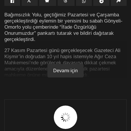
Bağımsızlık Yolu, geçtiğimiz Pazartesi ve Çarşamba
gerçekleştirdiği eylemin bir yenisini bu sabah Gönyeli-
Omorfo yolu çemberinde “İfade Özgürlüğü
Onurumuzdur” pankartı tutarak ve bildiri dağıtarak
gerçekleştirdi.
27 Kasım Pazartesi günü gerçekleşecek Gazeteci Ali
Kişmir’in doğrudan 10 yıl hapis istemiyle Ağır Ceza
Mahkemesi’nde görülecek davasına dikkat çekmek
amacıyla düzenlenen eylemlerde, halk pazartesi
Devamı için
mahkeme önüne mücadeleye çağırıldı.