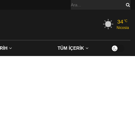
34
°C
Nicosia
RİH
TÜM İÇERİK