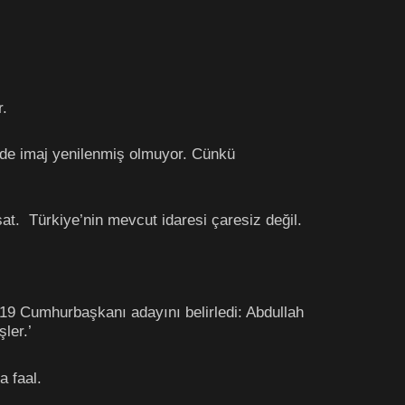
r.
e de imaj yenilenmiş olmuyor. Cünkü
şat. Türkiye’nin mevcut idaresi çaresiz değil.
019 Cumhurbaşkanı adayını belirledi: Abdullah
ler.’
a faal.