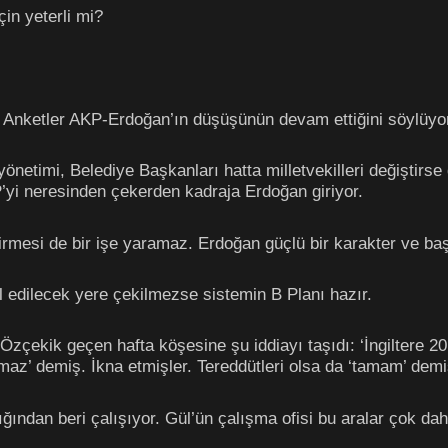
in yeterli mi?
 Anketler AKP-Erdoğan’ın düşüşünün devam ettiğini söylüyo
önetimi, Belediye Başkanları hatta milletvekilleri değiştirs
i neresinden çekerden kadraja Erdoğan giriyor.
tirmesi de bir işe yaramaz. Erdoğan güçlü bir karakter ve ba
l edilecek yere çekilmezse sistemin B Planı hazır.
Özçekik geçen hafta köşesine şu iddiayı taşıdı: ‘İngiltere 2
lmaz’ demiş. İkna etmişler. Tereddütleri olsa da ‘tamam’ demiş
ından beri çalışıyor. Gül’ün çalışma ofisi bu aralar çok dah