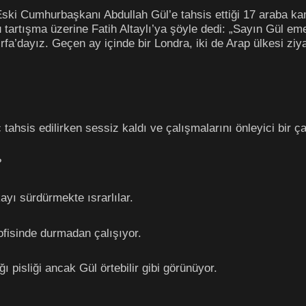
Eski Cumhurbaşkanı Abdullah Gül’e tahsis ettiği 17 araba 
tışma üzerine Fatih Altaylı’ya şöyle dedi: „Sayın Gül emek
fa’dayız. Geçen ay içinde bir Londra, iki de Arap ülkesi ziya
tahsis edilirken sessiz kaldı ve çalışmalarını önleyici bir ç
?
yı sürdürmekte ısrarlılar.
ofisinde durmadan çalışıyor.
ı pisliği ancak Gül örtebilir gibi görünüyor.