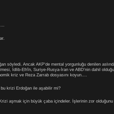
ri…
ar.
an söyledi. Ancak AKP’de mental yorgunluğu denilen aslınd
lmesi, İdlib-Efrîn, Suriye-Rusya-İran ve ABD’nin dahil olduğu
nomik kriz ve Reza Zarrab dosyasını koyun….
bu krizi Erdoğan ile aşabilir mi?
 Krizi aşmak için büyük çaba içindeler. İşlerinin zor olduğunu 