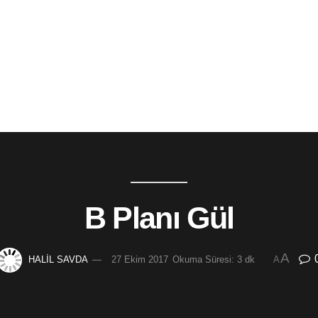
B Planı Gül
A
HALİL SAVDA
27 Ekim 2017
Okuma Süresi: 3 dk
A